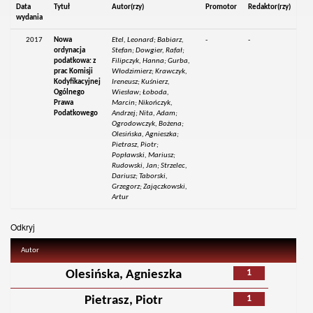
Data
Tytuł
Autor(rzy)
Promotor
Redaktor(rzy)
wydania
2017
Nowa
Etel, Leonard; Babiarz,
-
-
ordynacja
Stefan; Dowgier, Rafał;
podatkowa: z
Filipczyk, Hanna; Gurba,
prac Komisji
Włodzimierz; Krawczyk,
Kodyfikacyjnej
Ireneusz; Kuśnierz,
Ogólnego
Wiesław; Łoboda,
Prawa
Marcin; Nikończyk,
Podatkowego
Andrzej; Nita, Adam;
Ogrodowczyk, Bożena;
Olesińska, Agnieszka;
Pietrasz, Piotr;
Popławski, Mariusz;
Rudowski, Jan; Strzelec,
Dariusz; Taborski,
Grzegorz; Zajączkowski,
Artur
Odkryj
Autor
1
Olesińska, Agnieszka
1
Pietrasz, Piotr