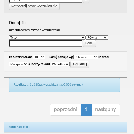
Rozpocznij nowe wyszukiwanie
Dodaj filtr:
Uzyj filtrów aby zagęścić wyszukiwanie.
Rezultaty/Strona
|
Sortuj pozycje wg
In order
Autorzy/rekord
Rezultaty 1-1 z 1 (Czas wyszukiwania: 0.001 sekund).
poprzedni
1
następny
Odsłon pozycji: