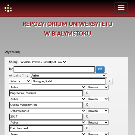
Skip
REPOZYTORIUM UNIWERSYTETU
navigation
W BIAŁYMSTOKU
Wyszukaj
Szukaj:
for
Aktualne filtry: