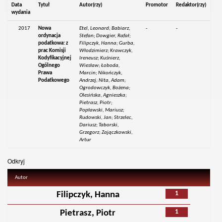
Data
Tytuł
Autor(rzy)
Promotor
Redaktor(rzy)
wydania
2017
Nowa
Etel, Leonard; Babiarz,
-
-
ordynacja
Stefan; Dowgier, Rafał;
podatkowa: z
Filipczyk, Hanna; Gurba,
prac Komisji
Włodzimierz; Krawczyk,
Kodyfikacyjnej
Ireneusz; Kuśnierz,
Ogólnego
Wiesław; Łoboda,
Prawa
Marcin; Nikończyk,
Podatkowego
Andrzej; Nita, Adam;
Ogrodowczyk, Bożena;
Olesińska, Agnieszka;
Pietrasz, Piotr;
Popławski, Mariusz;
Rudowski, Jan; Strzelec,
Dariusz; Taborski,
Grzegorz; Zajączkowski,
Artur
Odkryj
Autor
1
Filipczyk, Hanna
1
Pietrasz, Piotr