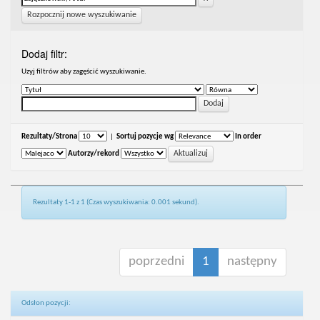
Rozpocznij nowe wyszukiwanie
Dodaj filtr:
Uzyj filtrów aby zagęścić wyszukiwanie.
Rezultaty/Strona
|
Sortuj pozycje wg
In order
Autorzy/rekord
Rezultaty 1-1 z 1 (Czas wyszukiwania: 0.001 sekund).
poprzedni
1
następny
Odsłon pozycji: