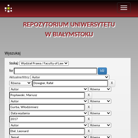
Skip
REPOZYTORIUM UNIWERSYTETU
navigation
W BIAŁYMSTOKU
Wyszukaj
Szukaj:
for
Aktualne filtry: