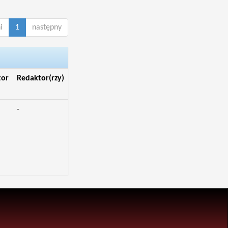
i
1
następny
tor
Redaktor(rzy)
-