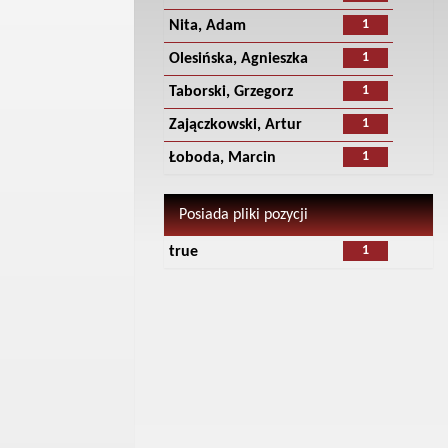
1
Nita, Adam
1
Olesińska, Agnieszka
1
Taborski, Grzegorz
1
Zajączkowski, Artur
1
Łoboda, Marcin
Posiada pliki pozycji
1
true