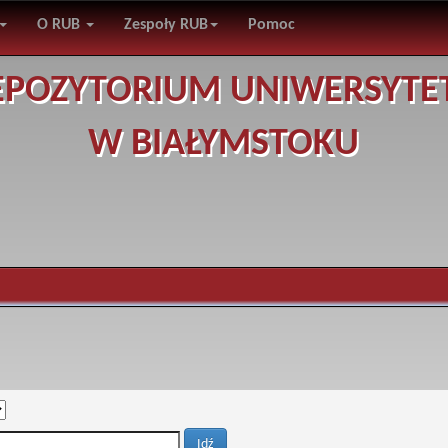
O RUB
Zespoły RUB
Pomoc
EPOZYTORIUM UNIWERSYTE
W BIAŁYMSTOKU