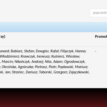
poprzedn
rzy)
Promo
eonard; Babiarz, Stefan; Dowgier, Rafał; Filipczyk, Hanna;
-
Włodzimierz; Krawczyk, Ireneusz; Kuśnierz, Wiesław;
 Marcin; Nikończyk, Andrzej; Nita, Adam; Ogrodowczyk,
 Olesińska, Agnieszka; Pietrasz, Piotr; Popławski, Mariusz;
i, Jan; Strzelec, Dariusz; Taborski, Grzegorz; Zajączkowski,