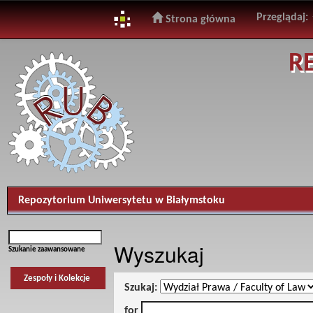
Przeglądaj:
Strona główna
Skip
R
navigation
Repozytorium Uniwersytetu w Białymstoku
Wyszukaj
Szukanie zaawansowane
Zespoły i Kolekcje
Szukaj:
for