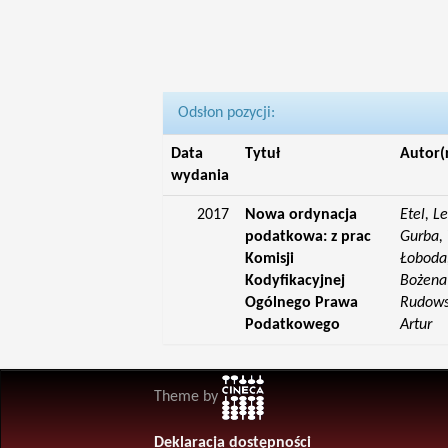
Odsłon pozycji:
Data
Tytuł
Autor(
wydania
2017
Nowa ordynacja
Etel, L
podatkowa: z prac
Gurba, 
Komisji
Łoboda,
Kodyfikacyjnej
Bożena;
Ogólnego Prawa
Rudowsk
Podatkowego
Artur
Theme by
Deklaracja dostępności