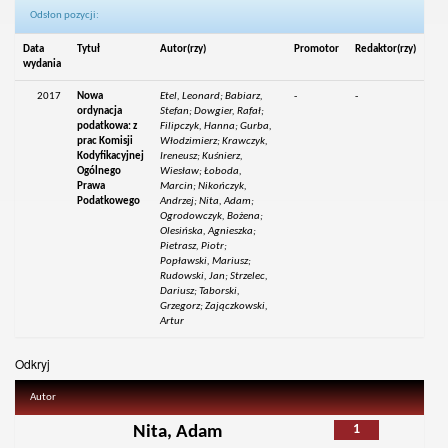
Odsłon pozycji:
Data
Tytuł
Autor(rzy)
Promotor
Redaktor(rzy)
wydania
2017
Nowa
Etel, Leonard; Babiarz,
-
-
ordynacja
Stefan; Dowgier, Rafał;
podatkowa: z
Filipczyk, Hanna; Gurba,
prac Komisji
Włodzimierz; Krawczyk,
Kodyfikacyjnej
Ireneusz; Kuśnierz,
Ogólnego
Wiesław; Łoboda,
Prawa
Marcin; Nikończyk,
Podatkowego
Andrzej; Nita, Adam;
Ogrodowczyk, Bożena;
Olesińska, Agnieszka;
Pietrasz, Piotr;
Popławski, Mariusz;
Rudowski, Jan; Strzelec,
Dariusz; Taborski,
Grzegorz; Zajączkowski,
Artur
Odkryj
Autor
1
Nita, Adam