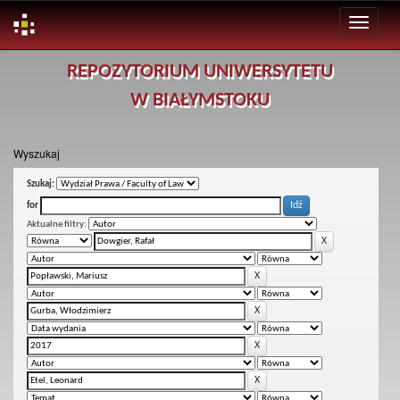
Skip
REPOZYTORIUM UNIWERSYTETU
navigation
W BIAŁYMSTOKU
Wyszukaj
Szukaj:
for
Aktualne filtry: