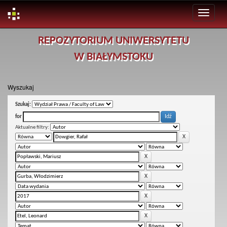
Skip
REPOZYTORIUM UNIWERSYTETU
navigation
W BIAŁYMSTOKU
Wyszukaj
Szukaj:
for
Aktualne filtry: