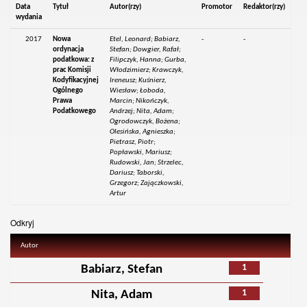
Data
Tytuł
Autor(rzy)
Promotor
Redaktor(rzy)
wydania
2017
Nowa
Etel, Leonard; Babiarz,
-
-
ordynacja
Stefan; Dowgier, Rafał;
podatkowa: z
Filipczyk, Hanna; Gurba,
prac Komisji
Włodzimierz; Krawczyk,
Kodyfikacyjnej
Ireneusz; Kuśnierz,
Ogólnego
Wiesław; Łoboda,
Prawa
Marcin; Nikończyk,
Podatkowego
Andrzej; Nita, Adam;
Ogrodowczyk, Bożena;
Olesińska, Agnieszka;
Pietrasz, Piotr;
Popławski, Mariusz;
Rudowski, Jan; Strzelec,
Dariusz; Taborski,
Grzegorz; Zajączkowski,
Artur
Odkryj
Autor
1
Babiarz, Stefan
1
Nita, Adam