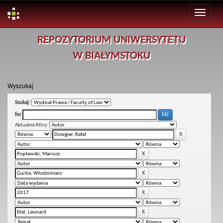
Skip
REPOZYTORIUM UNIWERSYTETU
navigation
W BIAŁYMSTOKU
Wyszukaj
Szukaj:
for
Aktualne filtry: