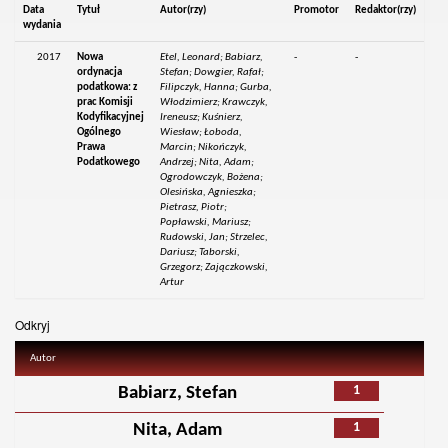
Data
Tytuł
Autor(rzy)
Promotor
Redaktor(rzy)
wydania
2017
Nowa
Etel, Leonard; Babiarz,
-
-
ordynacja
Stefan; Dowgier, Rafał;
podatkowa: z
Filipczyk, Hanna; Gurba,
prac Komisji
Włodzimierz; Krawczyk,
Kodyfikacyjnej
Ireneusz; Kuśnierz,
Ogólnego
Wiesław; Łoboda,
Prawa
Marcin; Nikończyk,
Podatkowego
Andrzej; Nita, Adam;
Ogrodowczyk, Bożena;
Olesińska, Agnieszka;
Pietrasz, Piotr;
Popławski, Mariusz;
Rudowski, Jan; Strzelec,
Dariusz; Taborski,
Grzegorz; Zajączkowski,
Artur
Odkryj
Autor
1
Babiarz, Stefan
1
Nita, Adam