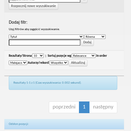
Rozpocznij nowe wyszukiwanie
Dodaj filtr:
Uzyj filtrów aby zagęścić wyszukiwanie.
Rezultaty/Strona
|
Sortuj pozycje wg
In order
Autorzy/rekord
Rezultaty 1-1 z 1 (Czas wyszukiwania: 0.002 sekund).
poprzedni
1
następny
Odsłon pozycji: