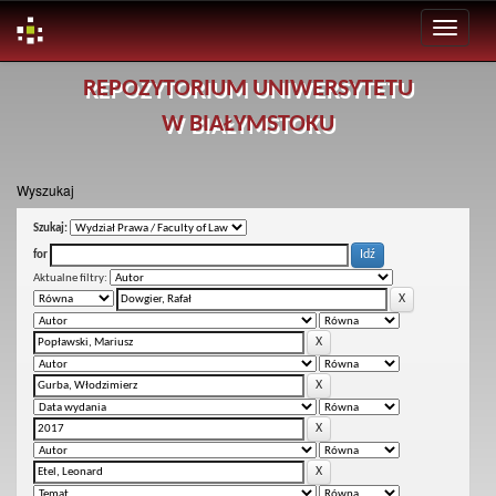
Skip
REPOZYTORIUM UNIWERSYTETU
navigation
W BIAŁYMSTOKU
Wyszukaj
Szukaj:
for
Aktualne filtry: