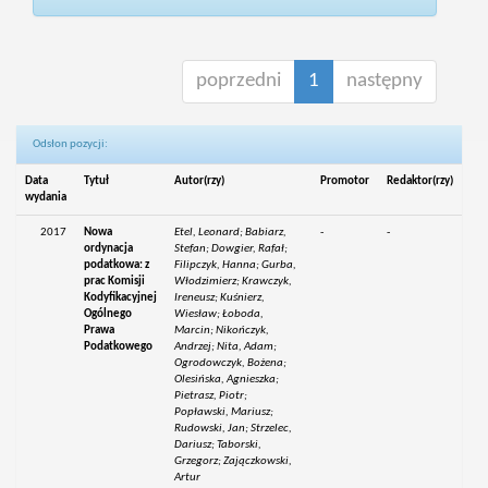
poprzedni
1
następny
Odsłon pozycji:
Data
Tytuł
Autor(rzy)
Promotor
Redaktor(rzy)
wydania
2017
Nowa
Etel, Leonard; Babiarz,
-
-
ordynacja
Stefan; Dowgier, Rafał;
podatkowa: z
Filipczyk, Hanna; Gurba,
prac Komisji
Włodzimierz; Krawczyk,
Kodyfikacyjnej
Ireneusz; Kuśnierz,
Ogólnego
Wiesław; Łoboda,
Prawa
Marcin; Nikończyk,
Podatkowego
Andrzej; Nita, Adam;
Ogrodowczyk, Bożena;
Olesińska, Agnieszka;
Pietrasz, Piotr;
Popławski, Mariusz;
Rudowski, Jan; Strzelec,
Dariusz; Taborski,
Grzegorz; Zajączkowski,
Artur