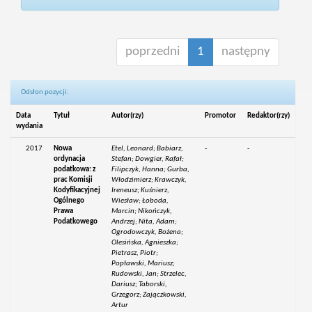
poprzedni
1
następny
Odsłon pozycji:
Data
Tytuł
Autor(rzy)
Promotor
Redaktor(rzy)
wydania
2017
Nowa
Etel, Leonard; Babiarz,
-
-
ordynacja
Stefan; Dowgier, Rafał;
podatkowa: z
Filipczyk, Hanna; Gurba,
prac Komisji
Włodzimierz; Krawczyk,
Kodyfikacyjnej
Ireneusz; Kuśnierz,
Ogólnego
Wiesław; Łoboda,
Prawa
Marcin; Nikończyk,
Podatkowego
Andrzej; Nita, Adam;
Ogrodowczyk, Bożena;
Olesińska, Agnieszka;
Pietrasz, Piotr;
Popławski, Mariusz;
Rudowski, Jan; Strzelec,
Dariusz; Taborski,
Grzegorz; Zajączkowski,
Artur