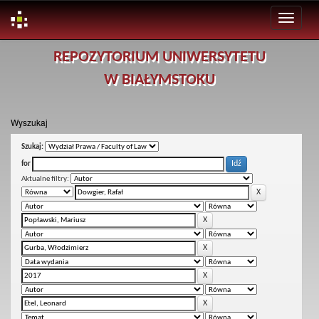
Skip
REPOZYTORIUM UNIWERSYTETU
navigation
W BIAŁYMSTOKU
Wyszukaj
Szukaj:
for
Aktualne filtry: