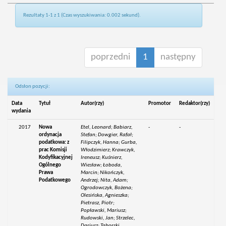
Rezultaty 1-1 z 1 (Czas wyszukiwania: 0.002 sekund).
poprzedni
1
następny
Odsłon pozycji:
Data
Tytuł
Autor(rzy)
Promotor
Redaktor(rzy)
wydania
2017
Nowa
Etel, Leonard; Babiarz,
-
-
ordynacja
Stefan; Dowgier, Rafał;
podatkowa: z
Filipczyk, Hanna; Gurba,
prac Komisji
Włodzimierz; Krawczyk,
Kodyfikacyjnej
Ireneusz; Kuśnierz,
Ogólnego
Wiesław; Łoboda,
Prawa
Marcin; Nikończyk,
Podatkowego
Andrzej; Nita, Adam;
Ogrodowczyk, Bożena;
Olesińska, Agnieszka;
Pietrasz, Piotr;
Popławski, Mariusz;
Rudowski, Jan; Strzelec,
Dariusz; Taborski,