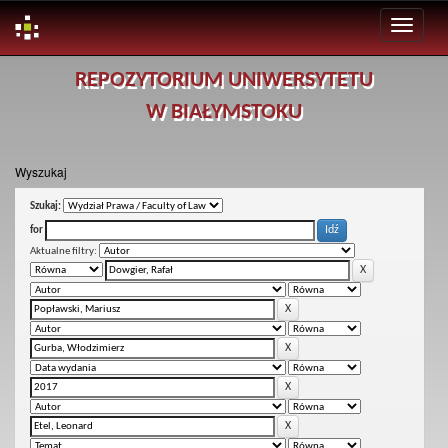
Skip
REPOZYTORIUM UNIWERSYTETU
navigation
W BIAŁYMSTOKU
Wyszukaj
Szukaj:
for
Aktualne filtry: