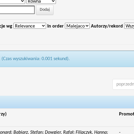
cje wg
In order
Autorzy/rekord
1 (Czas wyszukiwania: 0.001 sekund).
poprzedn
rzy)
Promo
eonard; Babiarz, Stefan; Dowgier, Rafał; Filipczyk, Hanna;
-