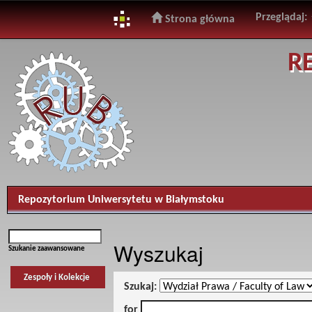
Przeglądaj:
Strona główna
Skip
R
navigation
Repozytorium Uniwersytetu w Białymstoku
Wyszukaj
Szukanie zaawansowane
Zespoły i Kolekcje
Szukaj:
for