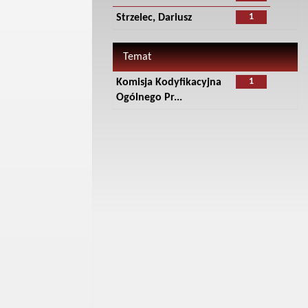
1
Strzelec, Dariusz
Temat
1
Komisja Kodyfikacyjna
Ogólnego Pr...