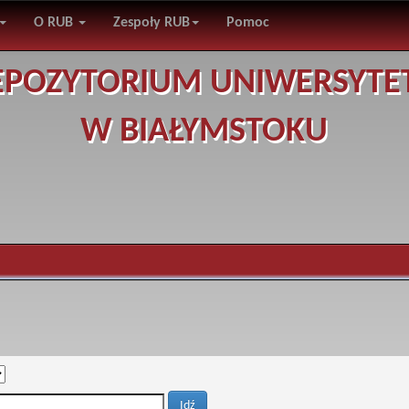
O RUB
Zespoły RUB
Pomoc
EPOZYTORIUM UNIWERSYTE
W BIAŁYMSTOKU