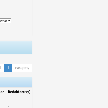
i
1
następny
tor
Redaktor(rzy)
-