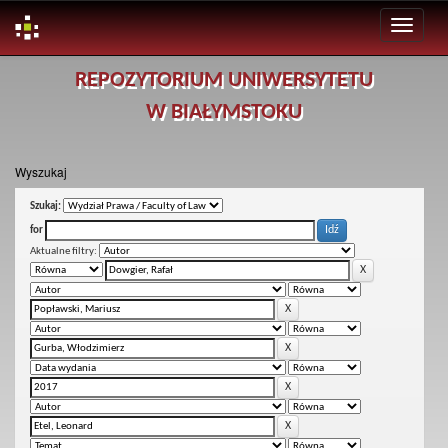
Skip
REPOZYTORIUM UNIWERSYTETU
navigation
W BIAŁYMSTOKU
Wyszukaj
Szukaj:
for
Aktualne filtry: