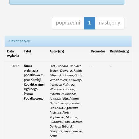
poprzedni
1
następny
Odsłon pozycji:
Data
Tytuł
Autor(rzy)
Promotor
Redaktor(rzy)
wydania
2017
Nowa
Etel, Leonard; Babiarz,
-
-
ordynacja
Stefan; Dowgier, Rafał;
podatkowa: z
Filipczyk, Hanna; Gurba,
prac Komisji
Włodzimierz; Krawczyk,
Kodyfikacyjnej
Ireneusz; Kuśnierz,
Ogólnego
Wiesław; Łoboda,
Prawa
Marcin; Nikończyk,
Podatkowego
Andrzej; Nita, Adam;
Ogrodowczyk, Bożena;
Olesińska, Agnieszka;
Pietrasz, Piotr;
Popławski, Mariusz;
Rudowski, Jan; Strzelec,
Dariusz; Taborski,
Grzegorz; Zajączkowski,
Artur