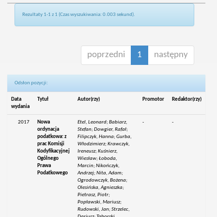
Rezultaty 1-1 z 1 (Czas wyszukiwania: 0.003 sekund).
poprzedni
1
następny
Odsłon pozycji:
Data
Tytuł
Autor(rzy)
Promotor
Redaktor(rzy)
wydania
2017
Nowa
Etel, Leonard; Babiarz,
-
-
ordynacja
Stefan; Dowgier, Rafał;
podatkowa: z
Filipczyk, Hanna; Gurba,
prac Komisji
Włodzimierz; Krawczyk,
Kodyfikacyjnej
Ireneusz; Kuśnierz,
Ogólnego
Wiesław; Łoboda,
Prawa
Marcin; Nikończyk,
Podatkowego
Andrzej; Nita, Adam;
Ogrodowczyk, Bożena;
Olesińska, Agnieszka;
Pietrasz, Piotr;
Popławski, Mariusz;
Rudowski, Jan; Strzelec,
Dariusz; Taborski,