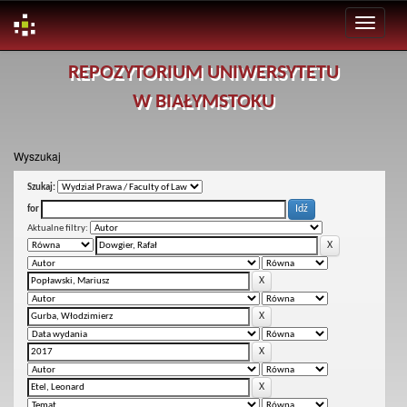
Skip
REPOZYTORIUM UNIWERSYTETU
navigation
W BIAŁYMSTOKU
Wyszukaj
Szukaj:
for
Aktualne filtry: