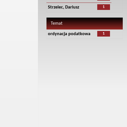
1
Strzelec, Dariusz
Temat
1
ordynacja podatkowa