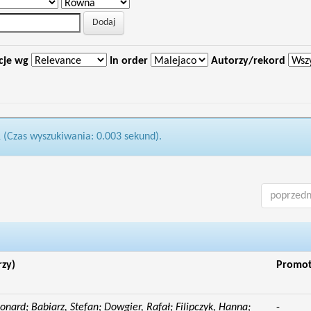
cje wg
In order
Autorzy/rekord
1 (Czas wyszukiwania: 0.003 sekund).
poprzedn
rzy)
Promo
eonard; Babiarz, Stefan; Dowgier, Rafał; Filipczyk, Hanna;
-