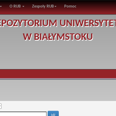
O RUB
Zespoły RUB
Pomoc
EPOZYTORIUM UNIWERSYTE
W BIAŁYMSTOKU