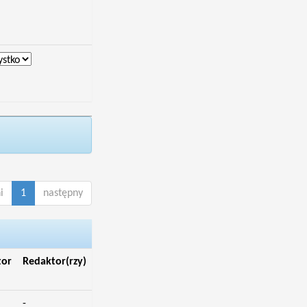
i
1
następny
tor
Redaktor(rzy)
-