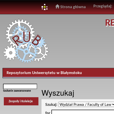
Przeglądaj:
Strona główna
Skip
R
navigation
Repozytorium Uniwersytetu w Białymstoku
Wyszukaj
Szukanie zaawansowane
Zespoły i Kolekcje
Szukaj:
for