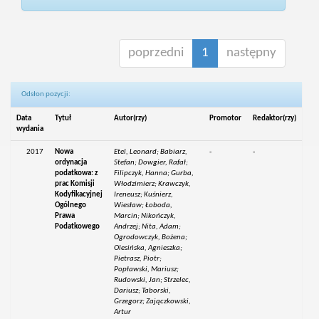
poprzedni
1
następny
Odsłon pozycji:
Data
Tytuł
Autor(rzy)
Promotor
Redaktor(rzy)
wydania
2017
Nowa
Etel, Leonard; Babiarz,
-
-
ordynacja
Stefan; Dowgier, Rafał;
podatkowa: z
Filipczyk, Hanna; Gurba,
prac Komisji
Włodzimierz; Krawczyk,
Kodyfikacyjnej
Ireneusz; Kuśnierz,
Ogólnego
Wiesław; Łoboda,
Prawa
Marcin; Nikończyk,
Podatkowego
Andrzej; Nita, Adam;
Ogrodowczyk, Bożena;
Olesińska, Agnieszka;
Pietrasz, Piotr;
Popławski, Mariusz;
Rudowski, Jan; Strzelec,
Dariusz; Taborski,
Grzegorz; Zajączkowski,
Artur