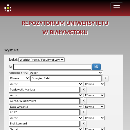
Skip
REPOZYTORIUM UNIWERSYTETU
navigation
W BIAŁYMSTOKU
Wyszukaj
Szukaj:
for
Aktualne filtry: