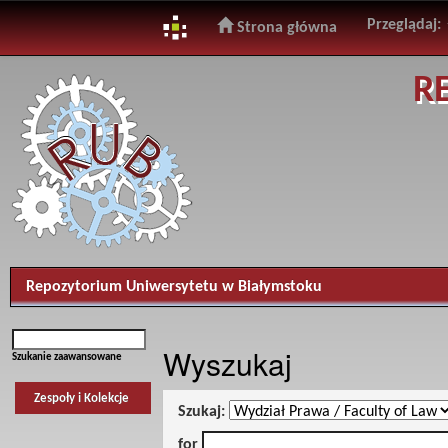
Przeglądaj:
Strona główna
Skip
R
navigation
Repozytorium Uniwersytetu w Białymstoku
Wyszukaj
Szukanie zaawansowane
Zespoły i Kolekcje
Szukaj:
for