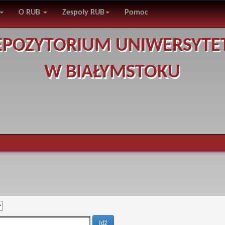
O RUB
Zespoły RUB
Pomoc
EPOZYTORIUM UNIWERSYTE
W BIAŁYMSTOKU