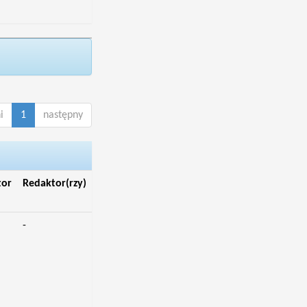
i
1
następny
tor
Redaktor(rzy)
-