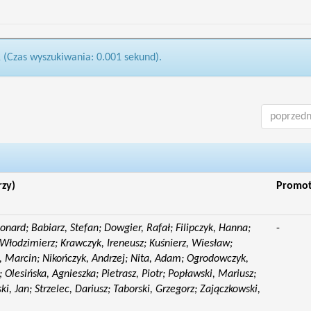
1 (Czas wyszukiwania: 0.001 sekund).
poprzedn
rzy)
Promo
eonard; Babiarz, Stefan; Dowgier, Rafał; Filipczyk, Hanna;
-
Włodzimierz; Krawczyk, Ireneusz; Kuśnierz, Wiesław;
 Marcin; Nikończyk, Andrzej; Nita, Adam; Ogrodowczyk,
 Olesińska, Agnieszka; Pietrasz, Piotr; Popławski, Mariusz;
i, Jan; Strzelec, Dariusz; Taborski, Grzegorz; Zajączkowski,