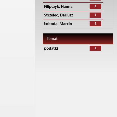
1
Filipczyk, Hanna
1
Strzelec, Dariusz
1
Łoboda, Marcin
Temat
1
podatki