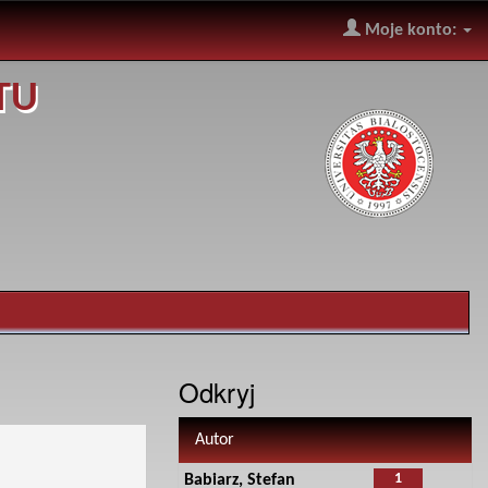
Moje konto:
TU
Odkryj
Autor
1
Babiarz, Stefan