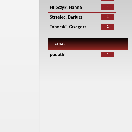
1
Filipczyk, Hanna
1
Strzelec, Dariusz
1
Taborski, Grzegorz
Temat
1
podatki