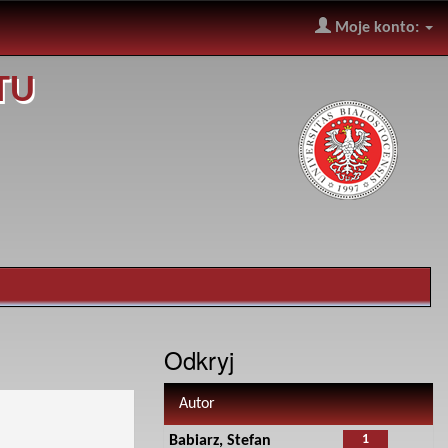
Moje konto:
TU
Odkryj
Autor
1
Babiarz, Stefan