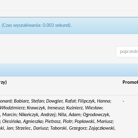
1 (Czas wyszukiwania: 0.003 sekund).
poprzedn
rzy)
Promo
eonard; Babiarz, Stefan; Dowgier, Rafał; Filipczyk, Hanna;
-
Włodzimierz; Krawczyk, Ireneusz; Kuśnierz, Wiesław;
 Marcin; Nikończyk, Andrzej; Nita, Adam; Ogrodowczyk,
 Olesińska, Agnieszka; Pietrasz, Piotr; Popławski, Mariusz;
i, Jan; Strzelec, Dariusz; Taborski, Grzegorz; Zajączkowski,