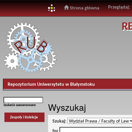
Przeglądaj:
Strona główna
Skip
R
navigation
Repozytorium Uniwersytetu w Białymstoku
Wyszukaj
Szukanie zaawansowane
Zespoły i Kolekcje
Szukaj:
for