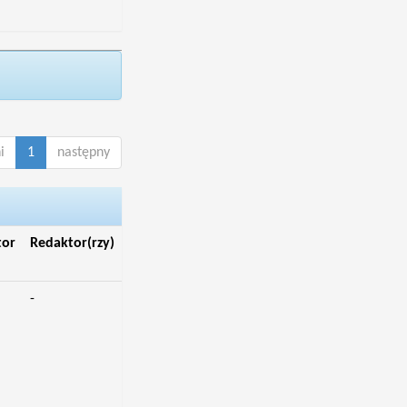
i
1
następny
tor
Redaktor(rzy)
-