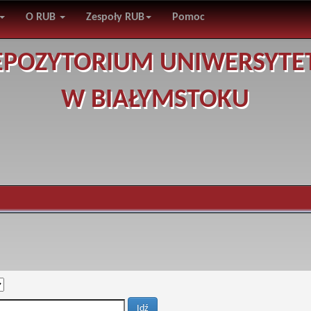
O RUB
Zespoły RUB
Pomoc
EPOZYTORIUM UNIWERSYTE
W BIAŁYMSTOKU