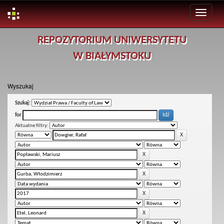
Skip
REPOZYTORIUM UNIWERSYTETU
navigation
W BIAŁYMSTOKU
Wyszukaj
Szukaj:
for
Aktualne filtry: