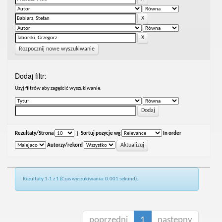
Rozpocznij nowe wyszukiwanie
Dodaj filtr:
Uzyj filtrów aby zagęścić wyszukiwanie.
Rezultaty/Strona
|
Sortuj pozycje wg
In order
Autorzy/rekord
Rezultaty 1-1 z 1 (Czas wyszukiwania: 0.001 sekund).
poprzedni
1
następny