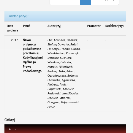
Odsłon pozycji:
Data
Tytuł
Autor(rzy)
Promotor
Redaktor(rzy)
wydania
2017
Nowa
Etel, Leonard; Babiarz,
-
-
ordynacja
Stefan; Dowgier, Rafał;
podatkowa: z
Filipczyk, Hanna; Gurba,
prac Komisji
Włodzimierz; Krawczyk,
Kodyfikacyjnej
Ireneusz; Kuśnierz,
Ogólnego
Wiesław; Łoboda,
Prawa
Marcin; Nikończyk,
Podatkowego
Andrzej; Nita, Adam;
Ogrodowczyk, Bożena;
Olesińska, Agnieszka;
Pietrasz, Piotr;
Popławski, Mariusz;
Rudowski, Jan; Strzelec,
Dariusz; Taborski,
Grzegorz; Zajączkowski,
Artur
Odkryj
Autor