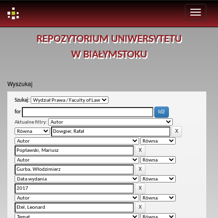
Skip
REPOZYTORIUM UNIWERSYTETU
navigation
W BIAŁYMSTOKU
Wyszukaj
Szukaj:
for
Aktualne filtry: