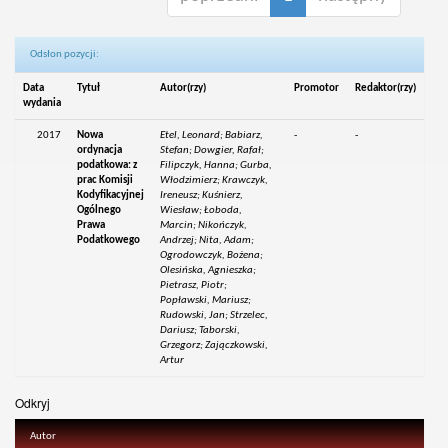
Odsłon pozycji:
Data
Tytuł
Autor(rzy)
Promotor
Redaktor(rzy)
wydania
2017
Nowa
Etel, Leonard; Babiarz,
-
-
ordynacja
Stefan; Dowgier, Rafał;
podatkowa: z
Filipczyk, Hanna; Gurba,
prac Komisji
Włodzimierz; Krawczyk,
Kodyfikacyjnej
Ireneusz; Kuśnierz,
Ogólnego
Wiesław; Łoboda,
Prawa
Marcin; Nikończyk,
Podatkowego
Andrzej; Nita, Adam;
Ogrodowczyk, Bożena;
Olesińska, Agnieszka;
Pietrasz, Piotr;
Popławski, Mariusz;
Rudowski, Jan; Strzelec,
Dariusz; Taborski,
Grzegorz; Zajączkowski,
Artur
Odkryj
Autor