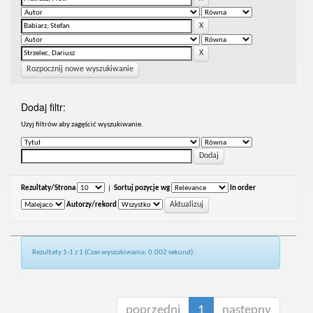
Rozpocznij nowe wyszukiwanie
Dodaj filtr:
Uzyj filtrów aby zagęścić wyszukiwanie.
Rezultaty/Strona
|
Sortuj pozycje wg
In order
Autorzy/rekord
Rezultaty 1-1 z 1 (Czas wyszukiwania: 0.002 sekund).
poprzedni
1
następny