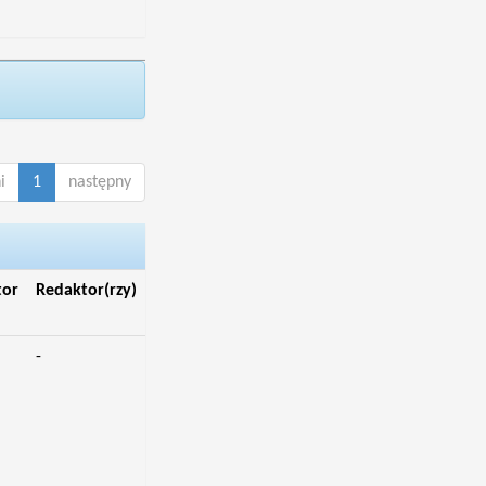
i
1
następny
tor
Redaktor(rzy)
-