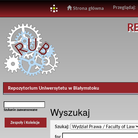
Przeglądaj:
Strona główna
Skip
R
navigation
Repozytorium Uniwersytetu w Białymstoku
Wyszukaj
Szukanie zaawansowane
Zespoły i Kolekcje
Szukaj:
for