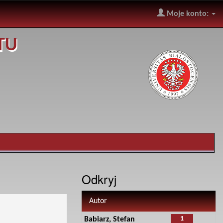
Moje konto:
TU
Odkryj
Autor
1
Babiarz, Stefan