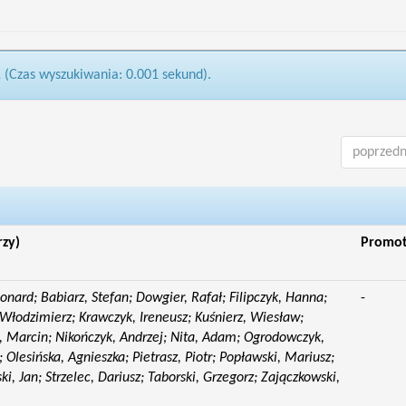
1 (Czas wyszukiwania: 0.001 sekund).
poprzedn
rzy)
Promo
eonard; Babiarz, Stefan; Dowgier, Rafał; Filipczyk, Hanna;
-
Włodzimierz; Krawczyk, Ireneusz; Kuśnierz, Wiesław;
 Marcin; Nikończyk, Andrzej; Nita, Adam; Ogrodowczyk,
 Olesińska, Agnieszka; Pietrasz, Piotr; Popławski, Mariusz;
i, Jan; Strzelec, Dariusz; Taborski, Grzegorz; Zajączkowski,