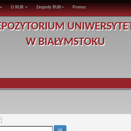
O RUB
Zespoły RUB
Pomoc
EPOZYTORIUM UNIWERSYTE
W BIAŁYMSTOKU