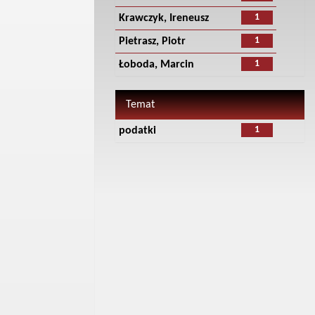
1
Krawczyk, Ireneusz
1
Pietrasz, Piotr
1
Łoboda, Marcin
Temat
1
podatki