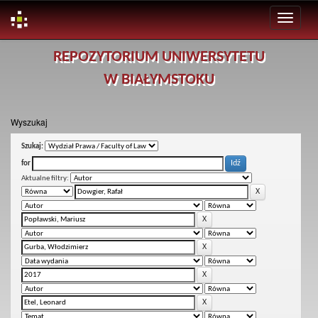
Skip
REPOZYTORIUM UNIWERSYTETU
navigation
W BIAŁYMSTOKU
Wyszukaj
Szukaj:
for
Aktualne filtry: