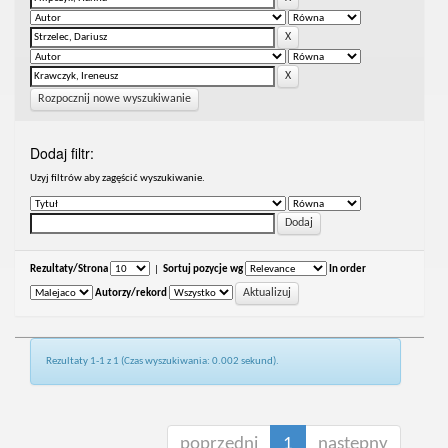
Rozpocznij nowe wyszukiwanie
Dodaj filtr:
Uzyj filtrów aby zagęścić wyszukiwanie.
Rezultaty/Strona
|
Sortuj pozycje wg
In order
Autorzy/rekord
Rezultaty 1-1 z 1 (Czas wyszukiwania: 0.002 sekund).
poprzedni
1
następny