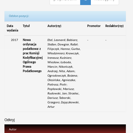
Odsłon pozycji:
Data
Tytuł
Autor(rzy)
Promotor
Redaktor(rzy)
wydania
2017
Nowa
Etel, Leonard; Babiarz,
-
-
ordynacja
Stefan; Dowgier, Rafał;
podatkowa: z
Filipczyk, Hanna; Gurba,
prac Komisji
Włodzimierz; Krawczyk,
Kodyfikacyjnej
Ireneusz; Kuśnierz,
Ogólnego
Wiesław; Łoboda,
Prawa
Marcin; Nikończyk,
Podatkowego
Andrzej; Nita, Adam;
Ogrodowczyk, Bożena;
Olesińska, Agnieszka;
Pietrasz, Piotr;
Popławski, Mariusz;
Rudowski, Jan; Strzelec,
Dariusz; Taborski,
Grzegorz; Zajączkowski,
Artur
Odkryj
Autor