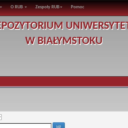
O RUB
Zespoły RUB
Pomoc
EPOZYTORIUM UNIWERSYTE
W BIAŁYMSTOKU