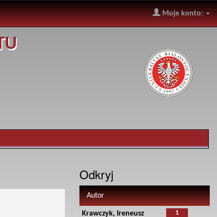
Moje konto:
TU
Odkryj
Autor
1
Krawczyk, Ireneusz