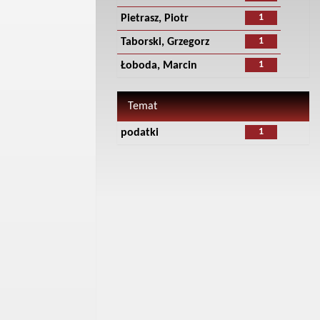
1
Pietrasz, Piotr
1
Taborski, Grzegorz
1
Łoboda, Marcin
Temat
1
podatki