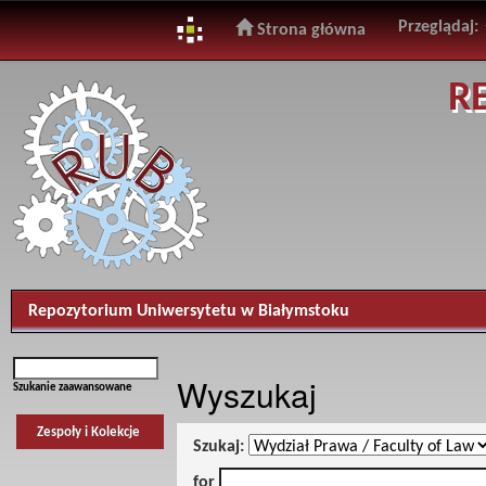
Przeglądaj:
Strona główna
Skip
R
navigation
Repozytorium Uniwersytetu w Białymstoku
Wyszukaj
Szukanie zaawansowane
Zespoły i Kolekcje
Szukaj:
for