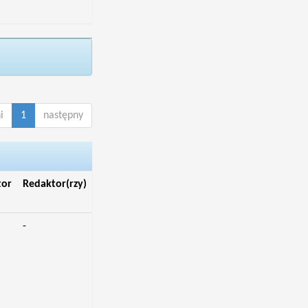
i
1
następny
tor
Redaktor(rzy)
-