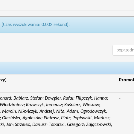
1 (Czas wyszukiwania: 0.002 sekund).
poprzedn
rzy)
Promo
eonard; Babiarz, Stefan; Dowgier, Rafał; Filipczyk, Hanna;
-
Włodzimierz; Krawczyk, Ireneusz; Kuśnierz, Wiesław;
 Marcin; Nikończyk, Andrzej; Nita, Adam; Ogrodowczyk,
 Olesińska, Agnieszka; Pietrasz, Piotr; Popławski, Mariusz;
i, Jan; Strzelec, Dariusz; Taborski, Grzegorz; Zajączkowski,