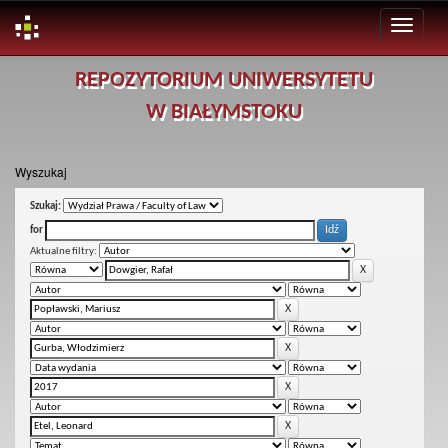
Skip
REPOZYTORIUM UNIWERSYTETU
navigation
W BIAŁYMSTOKU
Wyszukaj
Szukaj:
for
Aktualne filtry: