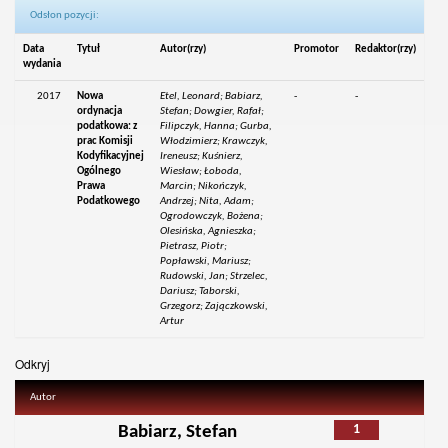
Odsłon pozycji:
Data
Tytuł
Autor(rzy)
Promotor
Redaktor(rzy)
wydania
2017
Nowa
Etel, Leonard; Babiarz,
-
-
ordynacja
Stefan; Dowgier, Rafał;
podatkowa: z
Filipczyk, Hanna; Gurba,
prac Komisji
Włodzimierz; Krawczyk,
Kodyfikacyjnej
Ireneusz; Kuśnierz,
Ogólnego
Wiesław; Łoboda,
Prawa
Marcin; Nikończyk,
Podatkowego
Andrzej; Nita, Adam;
Ogrodowczyk, Bożena;
Olesińska, Agnieszka;
Pietrasz, Piotr;
Popławski, Mariusz;
Rudowski, Jan; Strzelec,
Dariusz; Taborski,
Grzegorz; Zajączkowski,
Artur
Odkryj
Autor
1
Babiarz, Stefan