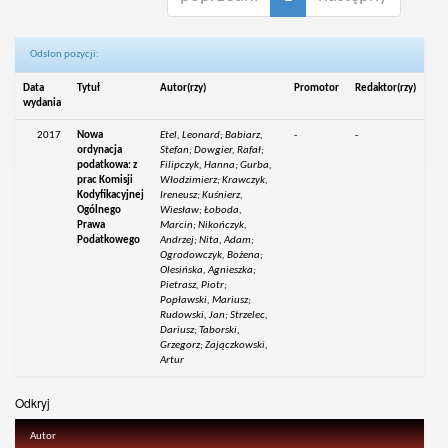
Odsłon pozycji:
Data
Tytuł
Autor(rzy)
Promotor
Redaktor(rzy)
wydania
2017
Nowa
Etel, Leonard; Babiarz,
-
-
ordynacja
Stefan; Dowgier, Rafał;
podatkowa: z
Filipczyk, Hanna; Gurba,
prac Komisji
Włodzimierz; Krawczyk,
Kodyfikacyjnej
Ireneusz; Kuśnierz,
Ogólnego
Wiesław; Łoboda,
Prawa
Marcin; Nikończyk,
Podatkowego
Andrzej; Nita, Adam;
Ogrodowczyk, Bożena;
Olesińska, Agnieszka;
Pietrasz, Piotr;
Popławski, Mariusz;
Rudowski, Jan; Strzelec,
Dariusz; Taborski,
Grzegorz; Zajączkowski,
Artur
Odkryj
Autor