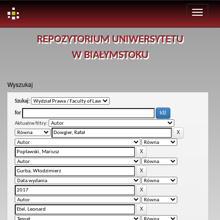
Skip
REPOZYTORIUM UNIWERSYTETU
navigation
W BIAŁYMSTOKU
Wyszukaj
Szukaj:
for
Aktualne filtry: