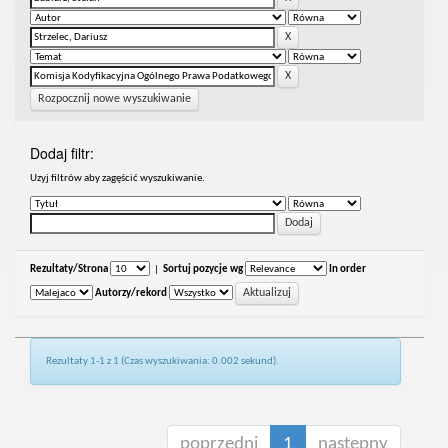
Rozpocznij nowe wyszukiwanie
Dodaj filtr:
Uzyj filtrów aby zagęścić wyszukiwanie.
Rezultaty/Strona
|
Sortuj pozycje wg
In order
Autorzy/rekord
Rezultaty 1-1 z 1 (Czas wyszukiwania: 0.002 sekund).
poprzedni
1
następny