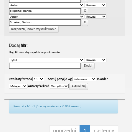
Rozpocznij nowe wyszukiwanie
Dodaj filtr:
Uzyj filtrów aby zagęścić wyszukiwanie.
Rezultaty/Strona
|
Sortuj pozycje wg
In order
Autorzy/rekord
Rezultaty 1-1 z 1 (Czas wyszukiwania: 0.002 sekund).
poprzedni
1
następny