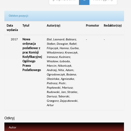
Odsłon pozycji:
Data
Tytuł
Autor(rzy)
Promotor
Redaktor(rzy)
wydania
2017
Nowa
Etel, Leonard; Babiarz,
-
-
ordynacja
Stefan; Dowgier, Rafał;
podatkowa: z
Filipczyk, Hanna; Gurba,
prac Komisji
Włodzimierz; Krawczyk,
Kodyfikacyjnej
Ireneusz; Kuśnierz,
Ogólnego
Wiesław; Łoboda,
Prawa
Marcin; Nikończyk,
Podatkowego
Andrzej; Nita, Adam;
Ogrodowczyk, Bożena;
Olesińska, Agnieszka;
Pietrasz, Piotr;
Popławski, Mariusz;
Rudowski, Jan; Strzelec,
Dariusz; Taborski,
Grzegorz; Zajączkowski,
Artur
Odkryj
Autor