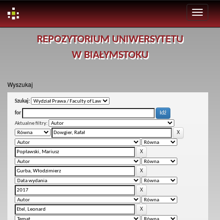
Skip
REPOZYTORIUM UNIWERSYTETU
navigation
W BIAŁYMSTOKU
Wyszukaj
Szukaj:
for
Aktualne filtry: