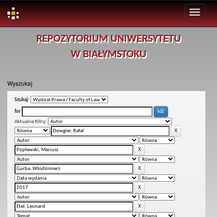
Skip
REPOZYTORIUM UNIWERSYTETU
navigation
W BIAŁYMSTOKU
Wyszukaj
Szukaj:
for
Aktualne filtry: