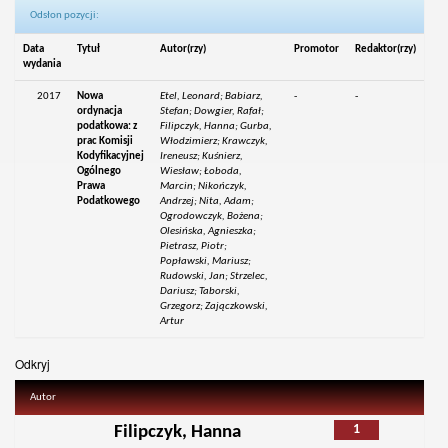
Odsłon pozycji:
Data
Tytuł
Autor(rzy)
Promotor
Redaktor(rzy)
wydania
2017
Nowa
Etel, Leonard; Babiarz,
-
-
ordynacja
Stefan; Dowgier, Rafał;
podatkowa: z
Filipczyk, Hanna; Gurba,
prac Komisji
Włodzimierz; Krawczyk,
Kodyfikacyjnej
Ireneusz; Kuśnierz,
Ogólnego
Wiesław; Łoboda,
Prawa
Marcin; Nikończyk,
Podatkowego
Andrzej; Nita, Adam;
Ogrodowczyk, Bożena;
Olesińska, Agnieszka;
Pietrasz, Piotr;
Popławski, Mariusz;
Rudowski, Jan; Strzelec,
Dariusz; Taborski,
Grzegorz; Zajączkowski,
Artur
Odkryj
Autor
1
Filipczyk, Hanna