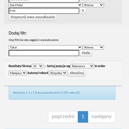
Rozpocznij nowe wyszukiwanie
Dodaj filtr:
Uzyj filtrów aby zagęścić wyszukiwanie.
Rezultaty/Strona
|
Sortuj pozycje wg
In order
Autorzy/rekord
Rezultaty 1-1 z 1 (Czas wyszukiwania: 0.002 sekund).
poprzedni
1
następny