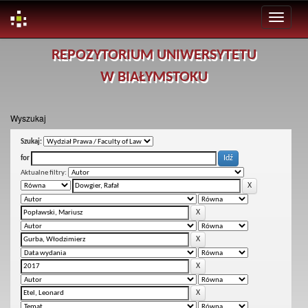
Skip
REPOZYTORIUM UNIWERSYTETU
navigation
W BIAŁYMSTOKU
Wyszukaj
Szukaj:
for
Aktualne filtry: