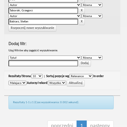
Rozpocznij nowe wyszukiwanie
Dodaj filtr:
Uzyj filtrów aby zagęścić wyszukiwanie.
Rezultaty/Strona
|
Sortuj pozycje wg
In order
Autorzy/rekord
Rezultaty 1-1 z 1 (Czas wyszukiwania: 0.002 sekund).
poprzedni
1
następny