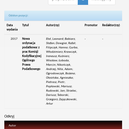
Odsłon pozycji:
Data
Tytuł
Autor(rzy)
Promotor
Redaktor(rzy)
wydania
2017
Nowa
Etel, Leonard; Babiarz,
-
-
ordynacja
Stefan; Dowgier, Rafał;
podatkowa: z
Filipczyk, Hanna; Gurba,
prac Komisji
Włodzimierz; Krawczyk,
Kodyfikacyjnej
Ireneusz; Kuśnierz,
Ogólnego
Wiesław; Łoboda,
Prawa
Marcin; Nikończyk,
Podatkowego
Andrzej; Nita, Adam;
Ogrodowczyk, Bożena;
Olesińska, Agnieszka;
Pietrasz, Piotr;
Popławski, Mariusz;
Rudowski, Jan; Strzelec,
Dariusz; Taborski,
Grzegorz; Zajączkowski,
Artur
Odkryj
Autor