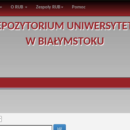
O RUB
Zespoły RUB
Pomoc
EPOZYTORIUM UNIWERSYTE
W BIAŁYMSTOKU