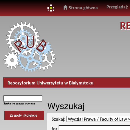
Przeglądaj:
Strona główna
Skip
R
navigation
Repozytorium Uniwersytetu w Białymstoku
Wyszukaj
Szukanie zaawansowane
Zespoły i Kolekcje
Szukaj:
for