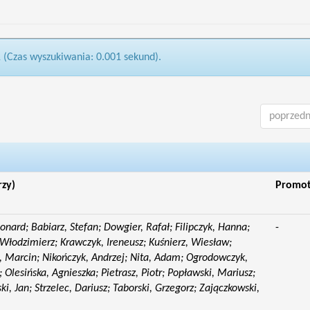
1 (Czas wyszukiwania: 0.001 sekund).
poprzedn
rzy)
Promo
eonard; Babiarz, Stefan; Dowgier, Rafał; Filipczyk, Hanna;
-
Włodzimierz; Krawczyk, Ireneusz; Kuśnierz, Wiesław;
 Marcin; Nikończyk, Andrzej; Nita, Adam; Ogrodowczyk,
 Olesińska, Agnieszka; Pietrasz, Piotr; Popławski, Mariusz;
i, Jan; Strzelec, Dariusz; Taborski, Grzegorz; Zajączkowski,