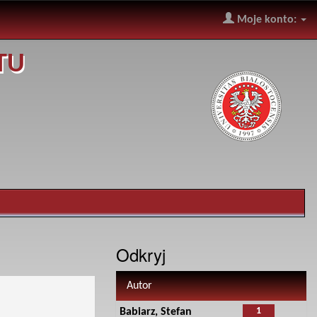
Moje konto:
TU
Odkryj
Autor
1
Babiarz, Stefan