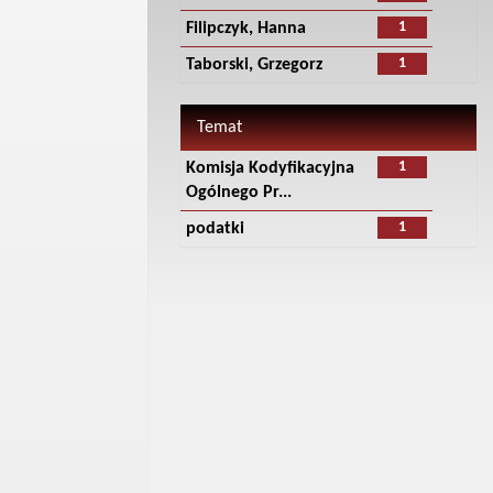
1
Filipczyk, Hanna
1
Taborski, Grzegorz
Temat
1
Komisja Kodyfikacyjna
Ogólnego Pr...
1
podatki