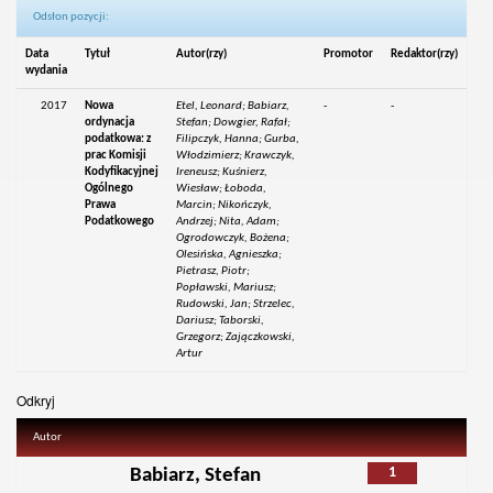
Odsłon pozycji:
Data
Tytuł
Autor(rzy)
Promotor
Redaktor(rzy)
wydania
2017
Nowa
Etel, Leonard; Babiarz,
-
-
ordynacja
Stefan; Dowgier, Rafał;
podatkowa: z
Filipczyk, Hanna; Gurba,
prac Komisji
Włodzimierz; Krawczyk,
Kodyfikacyjnej
Ireneusz; Kuśnierz,
Ogólnego
Wiesław; Łoboda,
Prawa
Marcin; Nikończyk,
Podatkowego
Andrzej; Nita, Adam;
Ogrodowczyk, Bożena;
Olesińska, Agnieszka;
Pietrasz, Piotr;
Popławski, Mariusz;
Rudowski, Jan; Strzelec,
Dariusz; Taborski,
Grzegorz; Zajączkowski,
Artur
Odkryj
Autor
1
Babiarz, Stefan