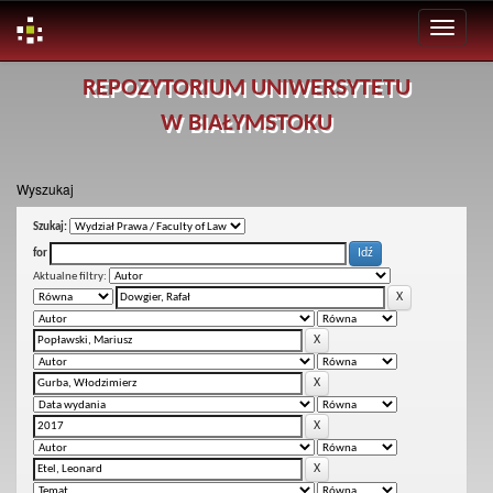
Skip
REPOZYTORIUM UNIWERSYTETU
navigation
W BIAŁYMSTOKU
Wyszukaj
Szukaj:
for
Aktualne filtry: