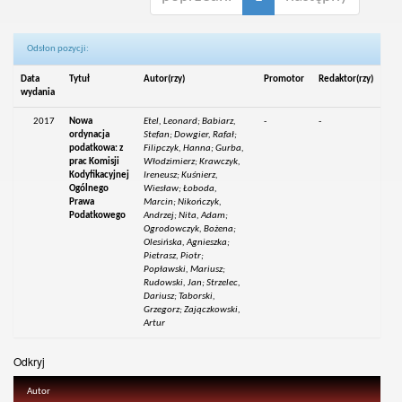
Odsłon pozycji:
Data
Tytuł
Autor(rzy)
Promotor
Redaktor(rzy)
wydania
2017
Nowa
Etel, Leonard; Babiarz,
-
-
ordynacja
Stefan; Dowgier, Rafał;
podatkowa: z
Filipczyk, Hanna; Gurba,
prac Komisji
Włodzimierz; Krawczyk,
Kodyfikacyjnej
Ireneusz; Kuśnierz,
Ogólnego
Wiesław; Łoboda,
Prawa
Marcin; Nikończyk,
Podatkowego
Andrzej; Nita, Adam;
Ogrodowczyk, Bożena;
Olesińska, Agnieszka;
Pietrasz, Piotr;
Popławski, Mariusz;
Rudowski, Jan; Strzelec,
Dariusz; Taborski,
Grzegorz; Zajączkowski,
Artur
Odkryj
Autor