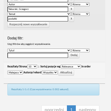
Rozpocznij nowe wyszukiwanie
Dodaj filtr:
Uzyj filtrów aby zagęścić wyszukiwanie.
Rezultaty/Strona
|
Sortuj pozycje wg
In order
Autorzy/rekord
Rezultaty 1-1 z 1 (Czas wyszukiwania: 0.002 sekund).
poprzedni
1
następny