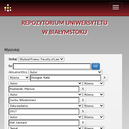
Skip
REPOZYTORIUM UNIWERSYTETU
navigation
W BIAŁYMSTOKU
Wyszukaj
Szukaj:
for
Aktualne filtry: