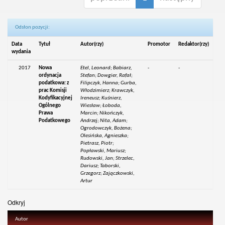
Odsłon pozycji:
Data
Tytuł
Autor(rzy)
Promotor
Redaktor(rzy)
wydania
2017
Nowa
Etel, Leonard; Babiarz,
-
-
ordynacja
Stefan; Dowgier, Rafał;
podatkowa: z
Filipczyk, Hanna; Gurba,
prac Komisji
Włodzimierz; Krawczyk,
Kodyfikacyjnej
Ireneusz; Kuśnierz,
Ogólnego
Wiesław; Łoboda,
Prawa
Marcin; Nikończyk,
Podatkowego
Andrzej; Nita, Adam;
Ogrodowczyk, Bożena;
Olesińska, Agnieszka;
Pietrasz, Piotr;
Popławski, Mariusz;
Rudowski, Jan; Strzelec,
Dariusz; Taborski,
Grzegorz; Zajączkowski,
Artur
Odkryj
Autor