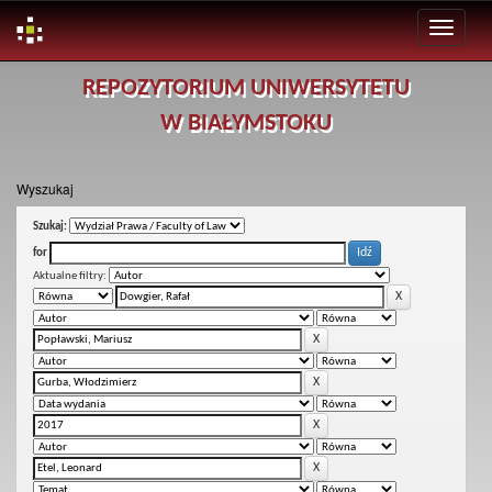
Skip
REPOZYTORIUM UNIWERSYTETU
navigation
W BIAŁYMSTOKU
Wyszukaj
Szukaj:
for
Aktualne filtry: