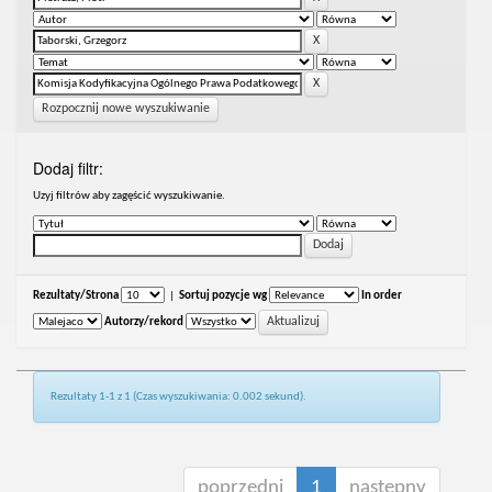
Rozpocznij nowe wyszukiwanie
Dodaj filtr:
Uzyj filtrów aby zagęścić wyszukiwanie.
Rezultaty/Strona
|
Sortuj pozycje wg
In order
Autorzy/rekord
Rezultaty 1-1 z 1 (Czas wyszukiwania: 0.002 sekund).
poprzedni
1
następny