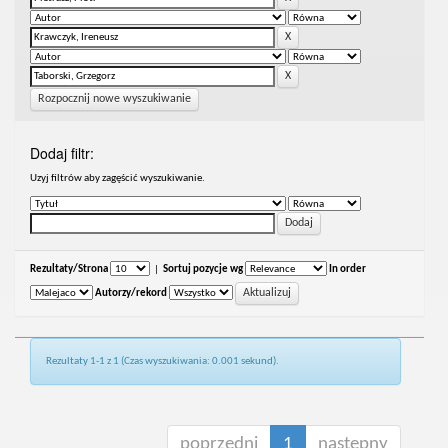
Rozpocznij nowe wyszukiwanie
Dodaj filtr:
Uzyj filtrów aby zagęścić wyszukiwanie.
Rezultaty/Strona
|
Sortuj pozycje wg
In order
Autorzy/rekord
Rezultaty 1-1 z 1 (Czas wyszukiwania: 0.001 sekund).
poprzedni
1
następny