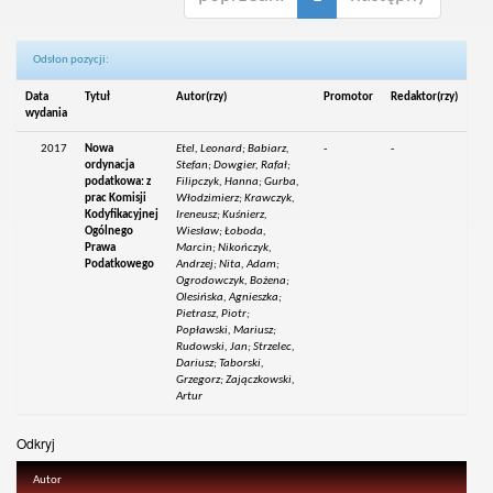
Odsłon pozycji:
Data
Tytuł
Autor(rzy)
Promotor
Redaktor(rzy)
wydania
2017
Nowa
Etel, Leonard; Babiarz,
-
-
ordynacja
Stefan; Dowgier, Rafał;
podatkowa: z
Filipczyk, Hanna; Gurba,
prac Komisji
Włodzimierz; Krawczyk,
Kodyfikacyjnej
Ireneusz; Kuśnierz,
Ogólnego
Wiesław; Łoboda,
Prawa
Marcin; Nikończyk,
Podatkowego
Andrzej; Nita, Adam;
Ogrodowczyk, Bożena;
Olesińska, Agnieszka;
Pietrasz, Piotr;
Popławski, Mariusz;
Rudowski, Jan; Strzelec,
Dariusz; Taborski,
Grzegorz; Zajączkowski,
Artur
Odkryj
Autor