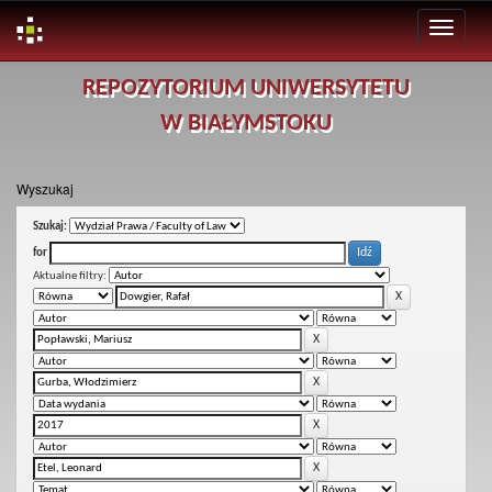
Skip
REPOZYTORIUM UNIWERSYTETU
navigation
W BIAŁYMSTOKU
Wyszukaj
Szukaj:
for
Aktualne filtry: