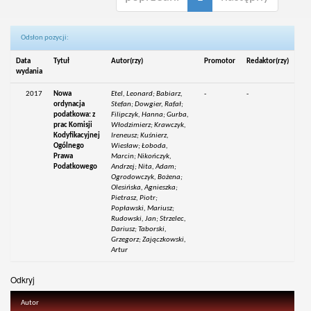
Odsłon pozycji:
Data
Tytuł
Autor(rzy)
Promotor
Redaktor(rzy)
wydania
2017
Nowa
Etel, Leonard; Babiarz,
-
-
ordynacja
Stefan; Dowgier, Rafał;
podatkowa: z
Filipczyk, Hanna; Gurba,
prac Komisji
Włodzimierz; Krawczyk,
Kodyfikacyjnej
Ireneusz; Kuśnierz,
Ogólnego
Wiesław; Łoboda,
Prawa
Marcin; Nikończyk,
Podatkowego
Andrzej; Nita, Adam;
Ogrodowczyk, Bożena;
Olesińska, Agnieszka;
Pietrasz, Piotr;
Popławski, Mariusz;
Rudowski, Jan; Strzelec,
Dariusz; Taborski,
Grzegorz; Zajączkowski,
Artur
Odkryj
Autor