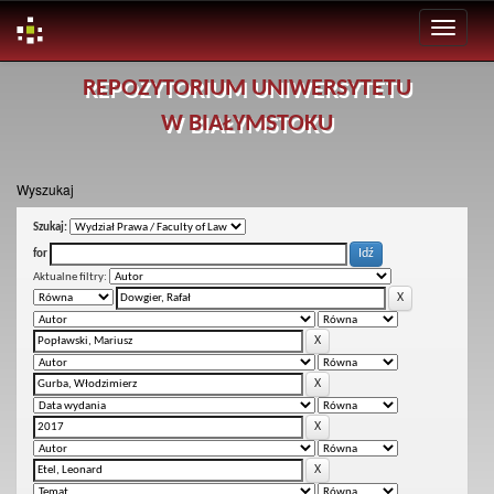
Skip
REPOZYTORIUM UNIWERSYTETU
navigation
W BIAŁYMSTOKU
Wyszukaj
Szukaj:
for
Aktualne filtry: