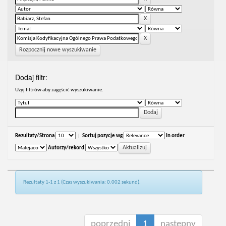
Rozpocznij nowe wyszukiwanie
Dodaj filtr:
Uzyj filtrów aby zagęścić wyszukiwanie.
Rezultaty/Strona
|
Sortuj pozycje wg
In order
Autorzy/rekord
Rezultaty 1-1 z 1 (Czas wyszukiwania: 0.002 sekund).
poprzedni
1
następny