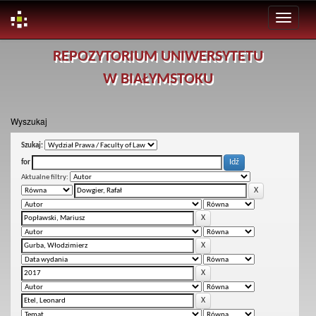
Skip
REPOZYTORIUM UNIWERSYTETU
navigation
W BIAŁYMSTOKU
Wyszukaj
Szukaj:
for
Aktualne filtry: