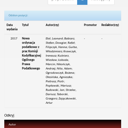
Odsłon pozycji:
Data
Tytuł
Autor(rzy)
Promotor
Redaktor(rzy)
wydania
2017
Nowa
Etel, Leonard; Babiarz,
-
-
ordynacja
Stefan; Dowgier, Rafał;
podatkowa: z
Filipczyk, Hanna; Gurba,
prac Komisji
Włodzimierz; Krawczyk,
Kodyfikacyjnej
Ireneusz; Kuśnierz,
Ogólnego
Wiesław; Łoboda,
Prawa
Marcin; Nikończyk,
Podatkowego
Andrzej; Nita, Adam;
Ogrodowczyk, Bożena;
Olesińska, Agnieszka;
Pietrasz, Piotr;
Popławski, Mariusz;
Rudowski, Jan; Strzelec,
Dariusz; Taborski,
Grzegorz; Zajączkowski,
Artur
Odkryj
Autor