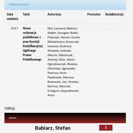
Odsłon pozycji:
Data
Tytuł
Autor(rzy)
Promotor
Redaktor(rzy)
wydania
2017
Nowa
Etel, Leonard; Babiarz,
-
-
ordynacja
Stefan; Dowgier, Rafał;
podatkowa: z
Filipczyk, Hanna; Gurba,
prac Komisji
Włodzimierz; Krawczyk,
Kodyfikacyjnej
Ireneusz; Kuśnierz,
Ogólnego
Wiesław; Łoboda,
Prawa
Marcin; Nikończyk,
Podatkowego
Andrzej; Nita, Adam;
Ogrodowczyk, Bożena;
Olesińska, Agnieszka;
Pietrasz, Piotr;
Popławski, Mariusz;
Rudowski, Jan; Strzelec,
Dariusz; Taborski,
Grzegorz; Zajączkowski,
Artur
Odkryj
Autor
1
Babiarz, Stefan