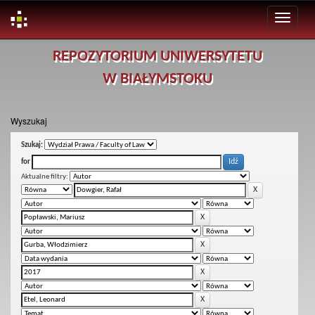
Skip
REPOZYTORIUM UNIWERSYTETU
navigation
W BIAŁYMSTOKU
Wyszukaj
Szukaj:
for
Aktualne filtry: