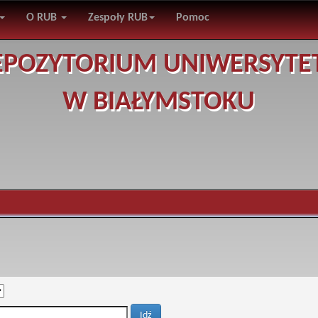
O RUB
Zespoły RUB
Pomoc
EPOZYTORIUM UNIWERSYTE
W BIAŁYMSTOKU