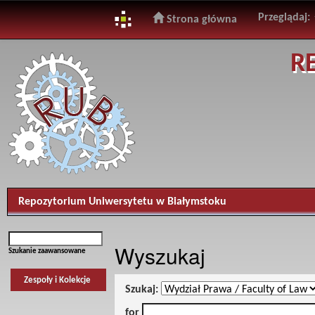
Przeglądaj:
Strona główna
Skip
R
navigation
Repozytorium Uniwersytetu w Białymstoku
Wyszukaj
Szukanie zaawansowane
Zespoły i Kolekcje
Szukaj:
for