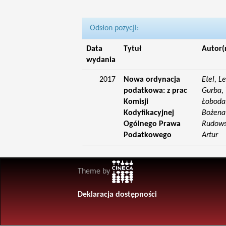
Odsłon pozycji:
Data
Tytuł
Autor(
wydania
2017
Nowa ordynacja
Etel, L
podatkowa: z prac
Gurba, 
Komisji
Łoboda,
Kodyfikacyjnej
Bożena;
Ogólnego Prawa
Rudowsk
Podatkowego
Artur
Theme by
Deklaracja dostępności