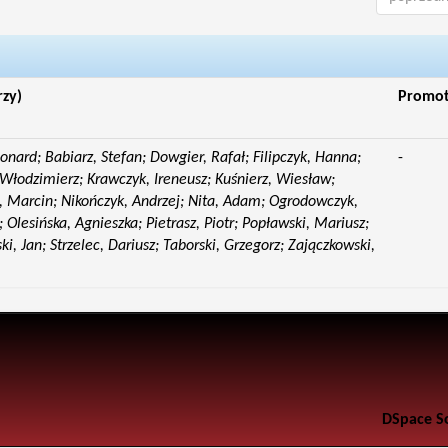
rzy)
Promo
eonard; Babiarz, Stefan; Dowgier, Rafał; Filipczyk, Hanna;
-
Włodzimierz; Krawczyk, Ireneusz; Kuśnierz, Wiesław;
 Marcin; Nikończyk, Andrzej; Nita, Adam; Ogrodowczyk,
 Olesińska, Agnieszka; Pietrasz, Piotr; Popławski, Mariusz;
i, Jan; Strzelec, Dariusz; Taborski, Grzegorz; Zajączkowski,
DSpace S