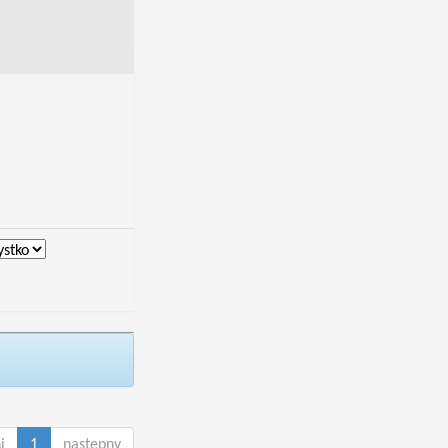
i
1
następny