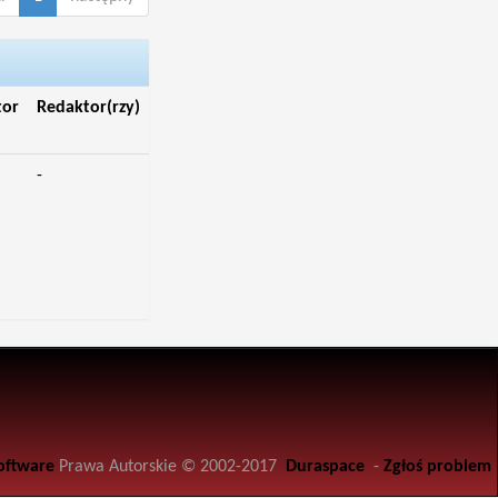
tor
Redaktor(rzy)
-
oftware
Prawa Autorskie © 2002-2017
Duraspace
-
Zgłoś problem