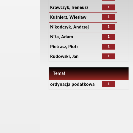
1
Krawczyk, Ireneusz
1
Kuśnierz, Wiesław
1
Nikończyk, Andrzej
1
Nita, Adam
1
Pietrasz, Piotr
1
Rudowski, Jan
Temat
1
ordynacja podatkowa