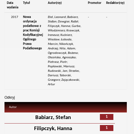
Data
Tytuł
Autor(rzy)
Promotor
Redaktor(rzy)
wydania
2017
Nowa
Etel, Leonard; Babiarz,
-
-
ordynacja
Stefan; Dowgier, Rafał;
podatkowa: z
Filipczyk, Hanna; Gurba,
prac Komisji
Włodzimierz; Krawczyk,
Kodyfikacyjnej
Ireneusz; Kuśnierz,
Ogólnego
Wiesław; Łoboda,
Prawa
Marcin; Nikończyk,
Podatkowego
Andrzej; Nita, Adam;
Ogrodowczyk, Bożena;
Olesińska, Agnieszka;
Pietrasz, Piotr;
Popławski, Mariusz;
Rudowski, Jan; Strzelec,
Dariusz; Taborski,
Grzegorz; Zajączkowski,
Artur
Odkryj
Autor
1
Babiarz, Stefan
1
Filipczyk, Hanna