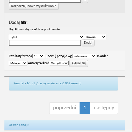
Rozpocznij nowe wyszukiwanie
Dodaj filtr:
Uzyj filtrów aby zagęścić wyszukiwanie.
Rezultaty/Strona
|
Sortuj pozycje wg
In order
Autorzy/rekord
Rezultaty 1-1 z 1 (Czas wyszukiwania: 0.002 sekund).
poprzedni
1
następny
Odsłon pozycji: