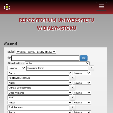
Skip
REPOZYTORIUM UNIWERSYTETU
navigation
W BIAŁYMSTOKU
Wyszukaj
Szukaj:
for
Aktualne filtry: