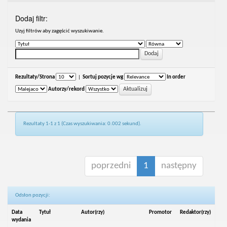
Dodaj filtr:
Uzyj filtrów aby zagęścić wyszukiwanie.
Rezultaty/Strona
|
Sortuj pozycje wg
In order
Autorzy/rekord
Rezultaty 1-1 z 1 (Czas wyszukiwania: 0.002 sekund).
poprzedni
1
następny
Odsłon pozycji:
Data
Tytuł
Autor(rzy)
Promotor
Redaktor(rzy)
wydania