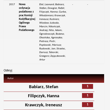
2017
Nowa
Etel, Leonard; Babiarz,
-
-
ordynacja
Stefan; Dowgier, Rafał;
podatkowa: z
Filipczyk, Hanna; Gurba,
prac Komisji
Włodzimierz; Krawczyk,
Kodyfikacyjnej
Ireneusz; Kuśnierz,
Ogólnego
Wiesław; Łoboda,
Prawa
Marcin; Nikończyk,
Podatkowego
Andrzej; Nita, Adam;
Ogrodowczyk, Bożena;
Olesińska, Agnieszka;
Pietrasz, Piotr;
Popławski, Mariusz;
Rudowski, Jan; Strzelec,
Dariusz; Taborski,
Grzegorz; Zajączkowski,
Artur
Odkryj
Autor
1
Babiarz, Stefan
1
Filipczyk, Hanna
1
Krawczyk, Ireneusz