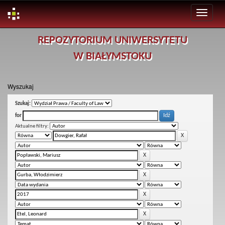
Skip
REPOZYTORIUM UNIWERSYTETU
navigation
W BIAŁYMSTOKU
Wyszukaj
Szukaj:
for
Aktualne filtry: