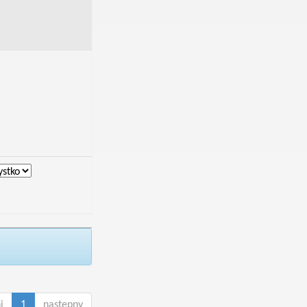
i
1
następny