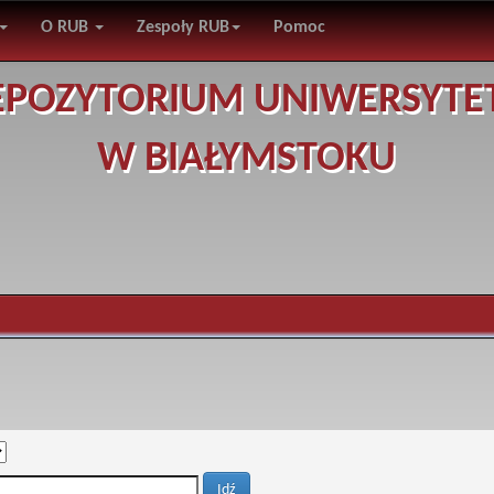
O RUB
Zespoły RUB
Pomoc
EPOZYTORIUM UNIWERSYTE
W BIAŁYMSTOKU