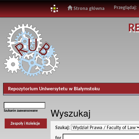
Przeglądaj:
Strona główna
Skip
R
navigation
Repozytorium Uniwersytetu w Białymstoku
Wyszukaj
Szukanie zaawansowane
Zespoły i Kolekcje
Szukaj:
for