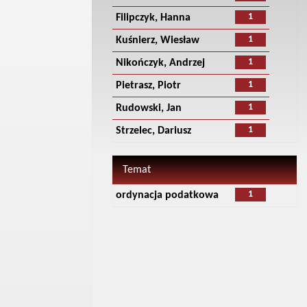
1
Filipczyk, Hanna
1
Kuśnierz, Wiesław
1
Nikończyk, Andrzej
1
Pietrasz, Piotr
1
Rudowski, Jan
1
Strzelec, Dariusz
Temat
1
ordynacja podatkowa