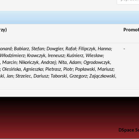
rzy)
Promo
eonard; Babiarz, Stefan; Dowgier, Rafał; Filipczyk, Hanna;
-
Włodzimierz; Krawczyk, Ireneusz; Kuśnierz, Wiesław;
 Marcin; Nikończyk, Andrzej; Nita, Adam; Ogrodowczyk,
 Olesińska, Agnieszka; Pietrasz, Piotr; Popławski, Mariusz;
i, Jan; Strzelec, Dariusz; Taborski, Grzegorz; Zajączkowski,
DSpace S