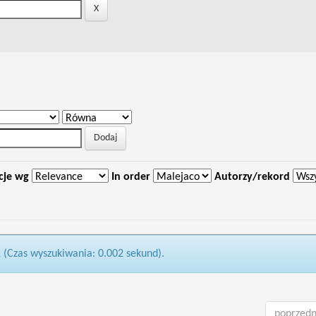
cje wg
In order
Autorzy/rekord
1 (Czas wyszukiwania: 0.002 sekund).
poprzedn