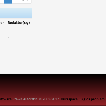
tor
Redaktor(rzy)
-
oftware
Prawa Autorskie © 2002-2017
Duraspace
-
Zgłoś problem