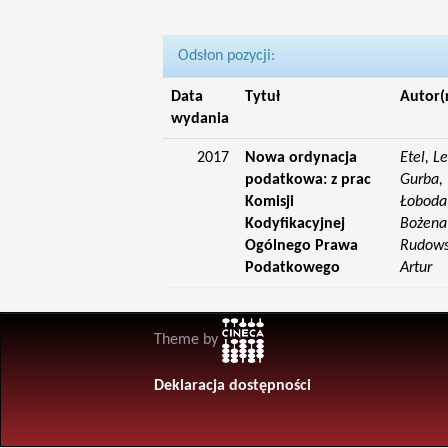
Odsłon pozycji:
Data
Tytuł
Autor(
wydania
2017
Nowa ordynacja
Etel, L
podatkowa: z prac
Gurba, 
Komisji
Łoboda,
Kodyfikacyjnej
Bożena;
Ogólnego Prawa
Rudowsk
Podatkowego
Artur
Theme by
Deklaracja dostępności