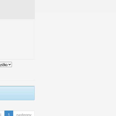
i
1
następny