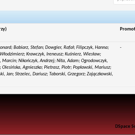
rzy)
Promo
eonard; Babiarz, Stefan; Dowgier, Rafał; Filipczyk, Hanna;
-
Włodzimierz; Krawczyk, Ireneusz; Kuśnierz, Wiesław;
 Marcin; Nikończyk, Andrzej; Nita, Adam; Ogrodowczyk,
 Olesińska, Agnieszka; Pietrasz, Piotr; Popławski, Mariusz;
i, Jan; Strzelec, Dariusz; Taborski, Grzegorz; Zajączkowski,
DSpace S