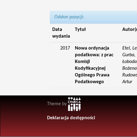
Odsłon pozycji:
Data
Tytuł
Autor(
wydania
2017
Nowa ordynacja
Etel, L
podatkowa: z prac
Gurba, 
Komisji
Łoboda,
Kodyfikacyjnej
Bożena;
Ogólnego Prawa
Rudowsk
Podatkowego
Artur
Theme by
Deklaracja dostępności