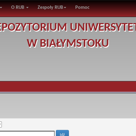
O RUB
Zespoły RUB
Pomoc
EPOZYTORIUM UNIWERSYTE
W BIAŁYMSTOKU