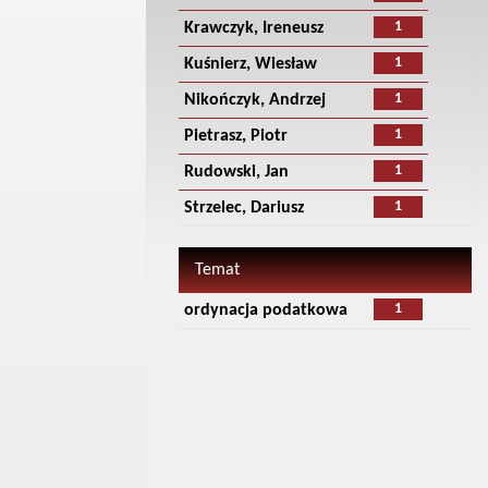
1
Krawczyk, Ireneusz
1
Kuśnierz, Wiesław
1
Nikończyk, Andrzej
1
Pietrasz, Piotr
1
Rudowski, Jan
1
Strzelec, Dariusz
Temat
1
ordynacja podatkowa