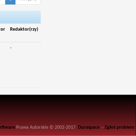
tor
Redaktor(rzy)
-
oftware
Prawa Autorskie © 2002-2017
Duraspace
-
Zgłoś problem