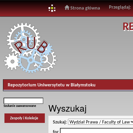
Przeglądaj:
Strona główna
Skip
R
navigation
Repozytorium Uniwersytetu w Białymstoku
Wyszukaj
Szukanie zaawansowane
Zespoły i Kolekcje
Szukaj:
for