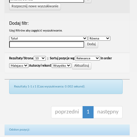
Rozpocznij nowe wyszukiwanie
Dodaj filtr:
Uzyj filtrów aby zagęścić wyszukiwanie.
Rezultaty/Strona
|
Sortuj pozycje wg
In order
Autorzy/rekord
Rezultaty 1-1 z 1 (Czas wyszukiwania: 0.002 sekund).
poprzedni
1
następny
Odsłon pozycji: