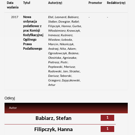
Data
Tytuł
Autor(rzy)
Promotor
Redaktor(rzy)
wydania
2017
Nowa
Etel, Leonard; Babiarz,
-
-
ordynacja
Stefan; Dowgier, Rafał;
podatkowa: z
Filipczyk, Hanna; Gurba,
prac Komisji
Włodzimierz; Krawczyk,
Kodyfikacyjnej
Ireneusz; Kuśnierz,
Ogólnego
Wiesław; Łoboda,
Prawa
Marcin; Nikończyk,
Podatkowego
Andrzej; Nita, Adam;
Ogrodowczyk, Bożena;
Olesińska, Agnieszka;
Pietrasz, Piotr;
Popławski, Mariusz;
Rudowski, Jan; Strzelec,
Dariusz; Taborski,
Grzegorz; Zajączkowski,
Artur
Odkryj
Autor
1
Babiarz, Stefan
1
Filipczyk, Hanna