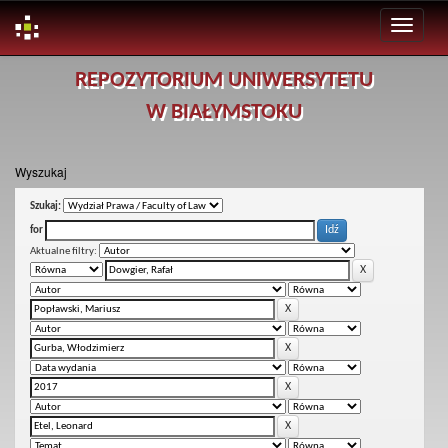
Skip
REPOZYTORIUM UNIWERSYTETU
navigation
W BIAŁYMSTOKU
Wyszukaj
Szukaj:
for
Aktualne filtry: