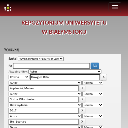
Skip
REPOZYTORIUM UNIWERSYTETU
navigation
W BIAŁYMSTOKU
Wyszukaj
Szukaj:
for
Aktualne filtry: