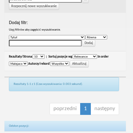
Rozpocznij nowe wyszukiwanie
Dodaj filtr:
Uzyj filtrów aby zagęścić wyszukiwanie.
Rezultaty/Strona
|
Sortuj pozycje wg
In order
Autorzy/rekord
Rezultaty 1-1 z 1 (Czas wyszukiwania: 0.003 sekund).
poprzedni
1
następny
Odsłon pozycji: