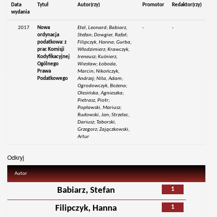
Data
Tytuł
Autor(rzy)
Promotor
Redaktor(rzy)
wydania
2017
Nowa
Etel, Leonard; Babiarz,
-
-
ordynacja
Stefan; Dowgier, Rafał;
podatkowa: z
Filipczyk, Hanna; Gurba,
prac Komisji
Włodzimierz; Krawczyk,
Kodyfikacyjnej
Ireneusz; Kuśnierz,
Ogólnego
Wiesław; Łoboda,
Prawa
Marcin; Nikończyk,
Podatkowego
Andrzej; Nita, Adam;
Ogrodowczyk, Bożena;
Olesińska, Agnieszka;
Pietrasz, Piotr;
Popławski, Mariusz;
Rudowski, Jan; Strzelec,
Dariusz; Taborski,
Grzegorz; Zajączkowski,
Artur
Odkryj
Autor
1
Babiarz, Stefan
1
Filipczyk, Hanna