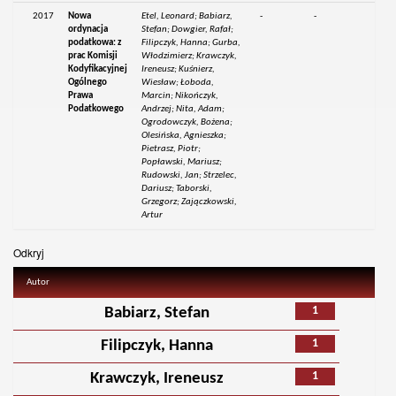
2017
Nowa
Etel, Leonard; Babiarz,
-
-
ordynacja
Stefan; Dowgier, Rafał;
podatkowa: z
Filipczyk, Hanna; Gurba,
prac Komisji
Włodzimierz; Krawczyk,
Kodyfikacyjnej
Ireneusz; Kuśnierz,
Ogólnego
Wiesław; Łoboda,
Prawa
Marcin; Nikończyk,
Podatkowego
Andrzej; Nita, Adam;
Ogrodowczyk, Bożena;
Olesińska, Agnieszka;
Pietrasz, Piotr;
Popławski, Mariusz;
Rudowski, Jan; Strzelec,
Dariusz; Taborski,
Grzegorz; Zajączkowski,
Artur
Odkryj
Autor
1
Babiarz, Stefan
1
Filipczyk, Hanna
1
Krawczyk, Ireneusz