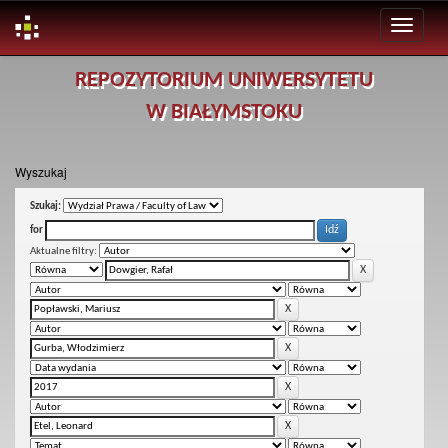
Skip
REPOZYTORIUM UNIWERSYTETU
navigation
W BIAŁYMSTOKU
Wyszukaj
Szukaj:
for
Aktualne filtry: