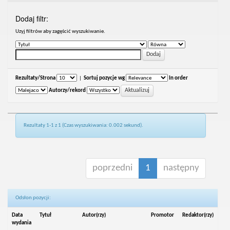
Dodaj filtr:
Uzyj filtrów aby zagęścić wyszukiwanie.
Rezultaty/Strona
|
Sortuj pozycje wg
In order
Autorzy/rekord
Rezultaty 1-1 z 1 (Czas wyszukiwania: 0.002 sekund).
poprzedni
1
następny
Odsłon pozycji:
Data
Tytuł
Autor(rzy)
Promotor
Redaktor(rzy)
wydania