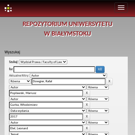
Skip
REPOZYTORIUM UNIWERSYTETU
navigation
W BIAŁYMSTOKU
Wyszukaj
Szukaj:
for
Aktualne filtry: