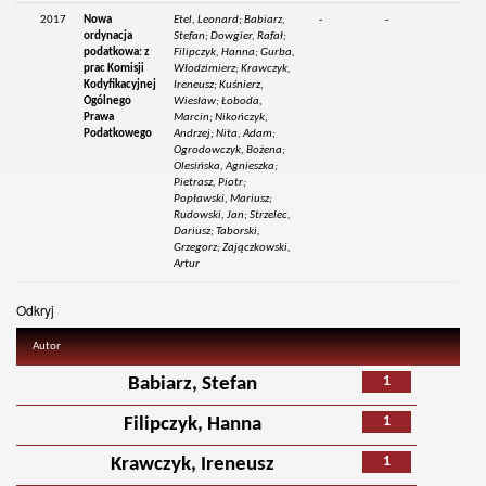
2017
Nowa
Etel, Leonard; Babiarz,
-
-
ordynacja
Stefan; Dowgier, Rafał;
podatkowa: z
Filipczyk, Hanna; Gurba,
prac Komisji
Włodzimierz; Krawczyk,
Kodyfikacyjnej
Ireneusz; Kuśnierz,
Ogólnego
Wiesław; Łoboda,
Prawa
Marcin; Nikończyk,
Podatkowego
Andrzej; Nita, Adam;
Ogrodowczyk, Bożena;
Olesińska, Agnieszka;
Pietrasz, Piotr;
Popławski, Mariusz;
Rudowski, Jan; Strzelec,
Dariusz; Taborski,
Grzegorz; Zajączkowski,
Artur
Odkryj
Autor
1
Babiarz, Stefan
1
Filipczyk, Hanna
1
Krawczyk, Ireneusz