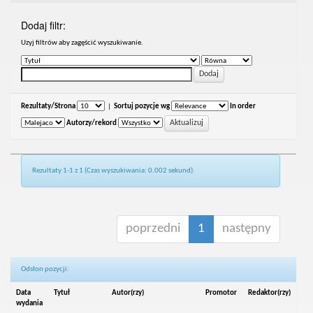
Dodaj filtr:
Uzyj filtrów aby zagęścić wyszukiwanie.
Rezultaty/Strona
|
Sortuj pozycje wg
In order
Autorzy/rekord
Rezultaty 1-1 z 1 (Czas wyszukiwania: 0.002 sekund).
poprzedni
1
następny
Odsłon pozycji:
Data
Tytuł
Autor(rzy)
Promotor
Redaktor(rzy)
wydania