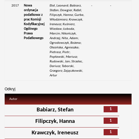
2017
Nowa
Etel, Leonard; Babiarz,
-
-
ordynacja
Stefan; Dowgier, Rafał;
podatkowa: z
Filipczyk, Hanna; Gurba,
prac Komisji
Włodzimierz; Krawczyk,
Kodyfikacyjnej
Ireneusz; Kuśnierz,
Ogólnego
Wiesław; Łoboda,
Prawa
Marcin; Nikończyk,
Podatkowego
Andrzej; Nita, Adam;
Ogrodowczyk, Bożena;
Olesińska, Agnieszka;
Pietrasz, Piotr;
Popławski, Mariusz;
Rudowski, Jan; Strzelec,
Dariusz; Taborski,
Grzegorz; Zajączkowski,
Artur
Odkryj
Autor
1
Babiarz, Stefan
1
Filipczyk, Hanna
1
Krawczyk, Ireneusz