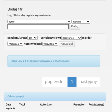
Dodaj filtr:
Uzyj filtrów aby zagęścić wyszukiwanie.
Rezultaty/Strona
|
Sortuj pozycje wg
In order
Autorzy/rekord
Rezultaty 1-1 z 1 (Czas wyszukiwania: 0.002 sekund).
poprzedni
1
następny
Odsłon pozycji:
Data
Tytuł
Autor(rzy)
Promotor
Redaktor(rzy)
wydania