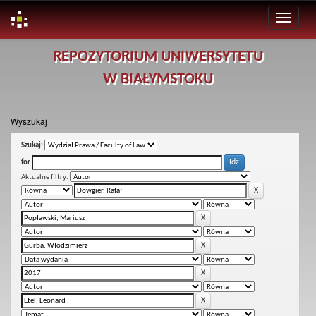
Skip
REPOZYTORIUM UNIWERSYTETU
navigation
W BIAŁYMSTOKU
Wyszukaj
Szukaj:
for
Aktualne filtry: