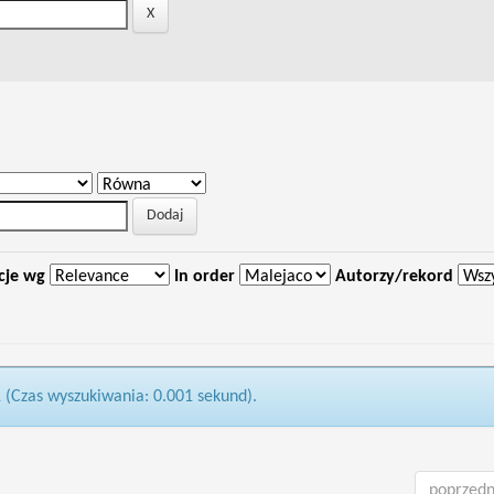
cje wg
In order
Autorzy/rekord
1 (Czas wyszukiwania: 0.001 sekund).
poprzedn