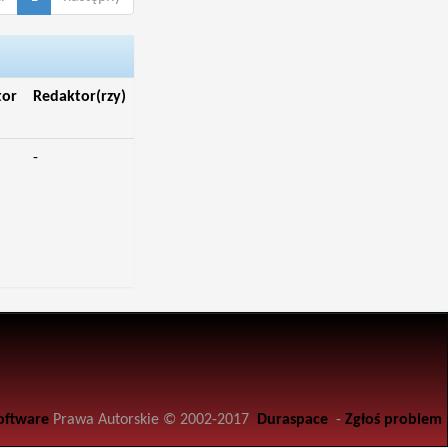
tor
Redaktor(rzy)
-
oftware
Prawa Autorskie © 2002-2017
Duraspace
-
Zgłoś problem