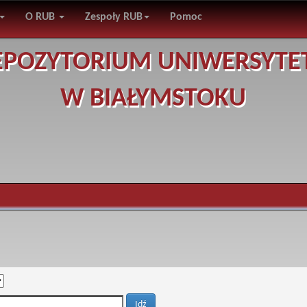
O RUB
Zespoły RUB
Pomoc
EPOZYTORIUM UNIWERSYTE
W BIAŁYMSTOKU