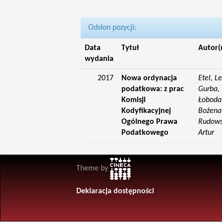
Odsłon pozycji:
Data
Tytuł
Autor(
wydania
2017
Nowa ordynacja
Etel, L
podatkowa: z prac
Gurba, 
Komisji
Łoboda,
Kodyfikacyjnej
Bożena;
Ogólnego Prawa
Rudowsk
Podatkowego
Artur
Theme by
Deklaracja dostępności