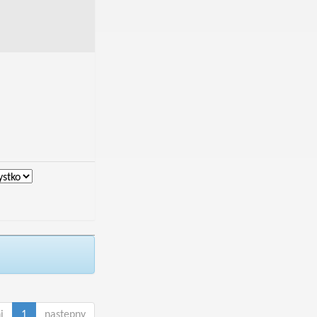
i
1
następny