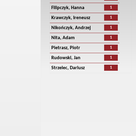
1
Filipczyk, Hanna
1
Krawczyk, Ireneusz
1
Nikończyk, Andrzej
1
Nita, Adam
1
Pietrasz, Piotr
1
Rudowski, Jan
1
Strzelec, Dariusz