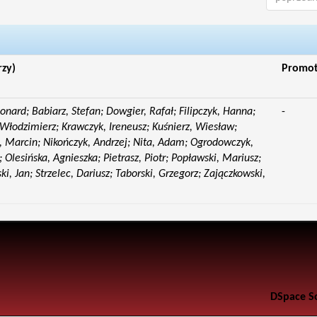
rzy)
Promo
eonard; Babiarz, Stefan; Dowgier, Rafał; Filipczyk, Hanna;
-
Włodzimierz; Krawczyk, Ireneusz; Kuśnierz, Wiesław;
 Marcin; Nikończyk, Andrzej; Nita, Adam; Ogrodowczyk,
 Olesińska, Agnieszka; Pietrasz, Piotr; Popławski, Mariusz;
i, Jan; Strzelec, Dariusz; Taborski, Grzegorz; Zajączkowski,
DSpace S