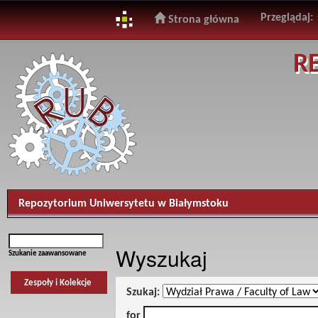
Przeglądaj:
Strona główna
Skip
R
navigation
Repozytorium Uniwersytetu w Białymstoku
Wyszukaj
Szukanie zaawansowane
Zespoły i Kolekcje
Szukaj:
for