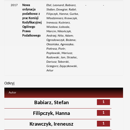
2017
Nowa
Etel, Leonard; Babiarz,
-
-
ordynacja
Stefan; Dowgier, Rafał;
podatkowa: z
Filipczyk, Hanna; Gurba,
prac Komisji
Włodzimierz; Krawczyk,
Kodyfikacyjnej
Ireneusz; Kuśnierz,
Ogólnego
Wiesław; Łoboda,
Prawa
Marcin; Nikończyk,
Podatkowego
Andrzej; Nita, Adam;
Ogrodowczyk, Bożena;
Olesińska, Agnieszka;
Pietrasz, Piotr;
Popławski, Mariusz;
Rudowski, Jan; Strzelec,
Dariusz; Taborski,
Grzegorz; Zajączkowski,
Artur
Odkryj
Autor
1
Babiarz, Stefan
1
Filipczyk, Hanna
1
Krawczyk, Ireneusz