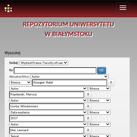
Skip
REPOZYTORIUM UNIWERSYTETU
navigation
W BIAŁYMSTOKU
Wyszukaj
Szukaj:
for
Aktualne filtry: