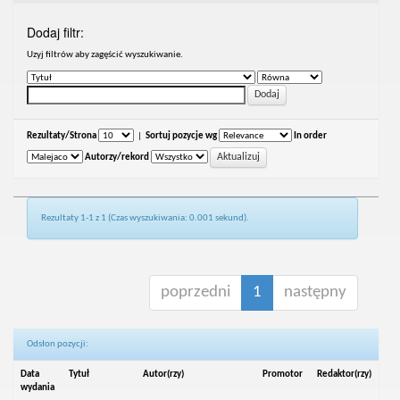
Dodaj filtr:
Uzyj filtrów aby zagęścić wyszukiwanie.
Rezultaty/Strona
|
Sortuj pozycje wg
In order
Autorzy/rekord
Rezultaty 1-1 z 1 (Czas wyszukiwania: 0.001 sekund).
poprzedni
1
następny
Odsłon pozycji:
Data
Tytuł
Autor(rzy)
Promotor
Redaktor(rzy)
wydania