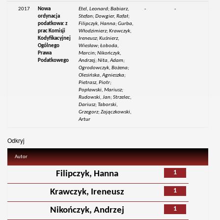
2017
Nowa
Etel, Leonard; Babiarz,
-
-
ordynacja
Stefan; Dowgier, Rafał;
podatkowa: z
Filipczyk, Hanna; Gurba,
prac Komisji
Włodzimierz; Krawczyk,
Kodyfikacyjnej
Ireneusz; Kuśnierz,
Ogólnego
Wiesław; Łoboda,
Prawa
Marcin; Nikończyk,
Podatkowego
Andrzej; Nita, Adam;
Ogrodowczyk, Bożena;
Olesińska, Agnieszka;
Pietrasz, Piotr;
Popławski, Mariusz;
Rudowski, Jan; Strzelec,
Dariusz; Taborski,
Grzegorz; Zajączkowski,
Artur
Odkryj
Autor
1
Filipczyk, Hanna
1
Krawczyk, Ireneusz
1
Nikończyk, Andrzej