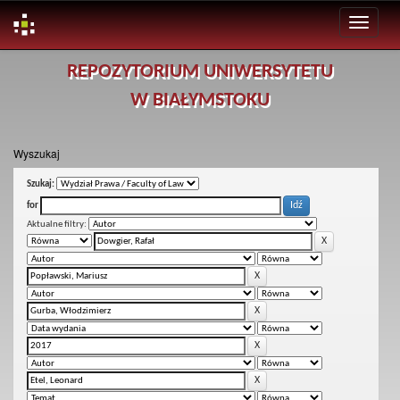
Skip
REPOZYTORIUM UNIWERSYTETU
navigation
W BIAŁYMSTOKU
Wyszukaj
Szukaj:
for
Aktualne filtry: