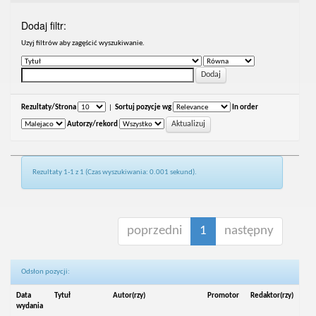
Dodaj filtr:
Uzyj filtrów aby zagęścić wyszukiwanie.
Rezultaty/Strona
|
Sortuj pozycje wg
In order
Autorzy/rekord
Rezultaty 1-1 z 1 (Czas wyszukiwania: 0.001 sekund).
poprzedni
1
następny
Odsłon pozycji:
Data
Tytuł
Autor(rzy)
Promotor
Redaktor(rzy)
wydania