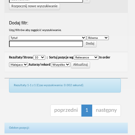
Rozpocznij nowe wyszukiwanie
Dodaj filtr:
Uzyj filtrów aby zagęścić wyszukiwanie.
Rezultaty/Strona
|
Sortuj pozycje wg
In order
Autorzy/rekord
Rezultaty 1-1 z 1 (Czas wyszukiwania: 0.002 sekund).
poprzedni
1
następny
Odsłon pozycji: