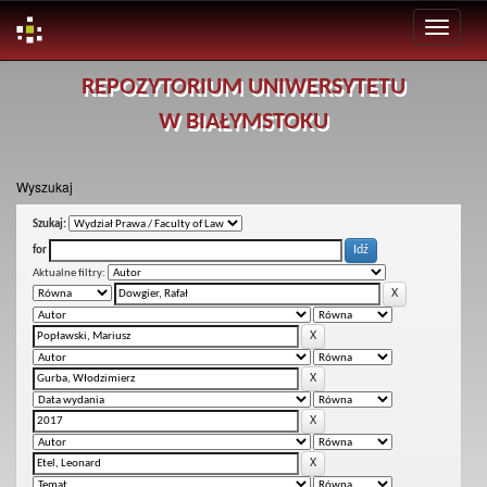
Skip
REPOZYTORIUM UNIWERSYTETU
navigation
W BIAŁYMSTOKU
Wyszukaj
Szukaj:
for
Aktualne filtry: