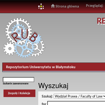
Przeglądaj:
Strona główna
Skip
R
navigation
Repozytorium Uniwersytetu w Białymstoku
Wyszukaj
Szukanie zaawansowane
Zespoły i Kolekcje
Szukaj:
for