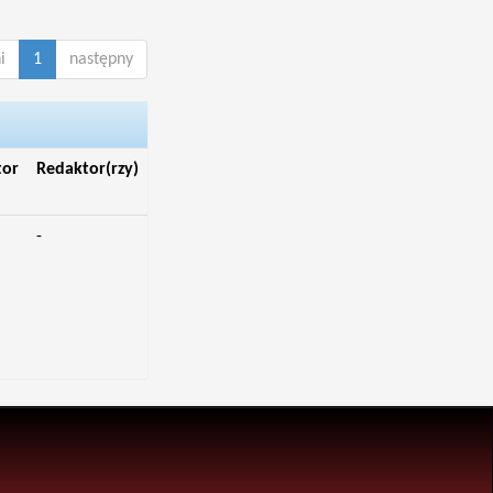
i
1
następny
tor
Redaktor(rzy)
-