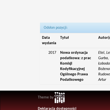
Odsłon pozycji:
Data
Tytuł
Autor(
wydania
2017
Nowa ordynacja
Etel, L
podatkowa: z prac
Gurba, 
Komisji
Łoboda,
Kodyfikacyjnej
Bożena;
Ogólnego Prawa
Rudowsk
Podatkowego
Artur
Theme by
Deklaracja dostępności