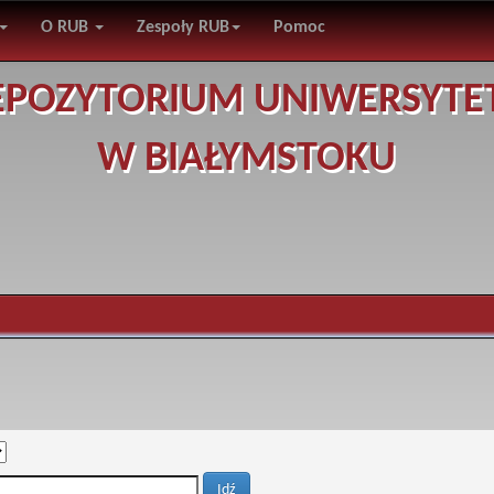
O RUB
Zespoły RUB
Pomoc
EPOZYTORIUM UNIWERSYTE
W BIAŁYMSTOKU