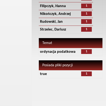
1
Filipczyk, Hanna
1
Nikończyk, Andrzej
1
Rudowski, Jan
1
Strzelec, Dariusz
Temat
1
ordynacja podatkowa
Posiada pliki pozycji
1
true