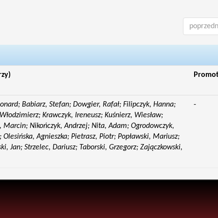
poprzedn
rzy)
Promo
eonard; Babiarz, Stefan; Dowgier, Rafał; Filipczyk, Hanna;
-
Włodzimierz; Krawczyk, Ireneusz; Kuśnierz, Wiesław;
 Marcin; Nikończyk, Andrzej; Nita, Adam; Ogrodowczyk,
 Olesińska, Agnieszka; Pietrasz, Piotr; Popławski, Mariusz;
i, Jan; Strzelec, Dariusz; Taborski, Grzegorz; Zajączkowski,