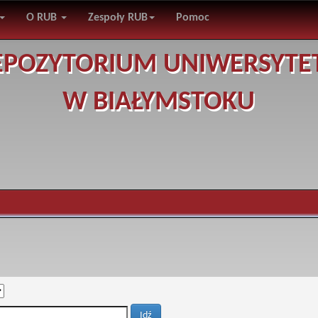
O RUB
Zespoły RUB
Pomoc
EPOZYTORIUM UNIWERSYTE
W BIAŁYMSTOKU