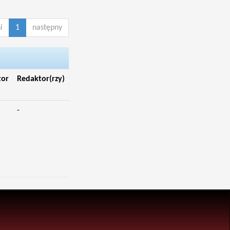
i
1
następny
tor
Redaktor(rzy)
-