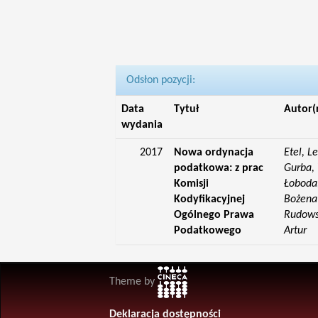
Odsłon pozycji:
Data
Tytuł
Autor(
wydania
2017
Nowa ordynacja
Etel, L
podatkowa: z prac
Gurba, 
Komisji
Łoboda,
Kodyfikacyjnej
Bożena;
Ogólnego Prawa
Rudowsk
Podatkowego
Artur
Theme by
Deklaracja dostępności