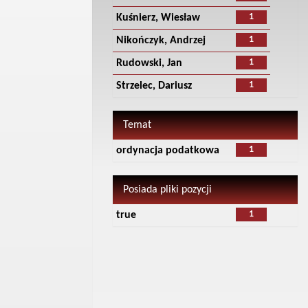
1
Kuśnierz, Wiesław
1
Nikończyk, Andrzej
1
Rudowski, Jan
1
Strzelec, Dariusz
Temat
1
ordynacja podatkowa
Posiada pliki pozycji
1
true