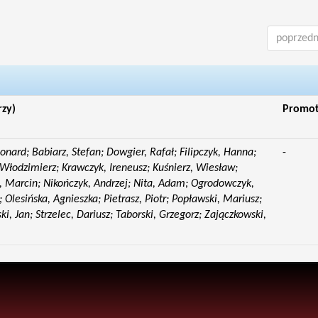
poprzedn
rzy)
Promo
eonard; Babiarz, Stefan; Dowgier, Rafał; Filipczyk, Hanna;
-
Włodzimierz; Krawczyk, Ireneusz; Kuśnierz, Wiesław;
 Marcin; Nikończyk, Andrzej; Nita, Adam; Ogrodowczyk,
 Olesińska, Agnieszka; Pietrasz, Piotr; Popławski, Mariusz;
i, Jan; Strzelec, Dariusz; Taborski, Grzegorz; Zajączkowski,