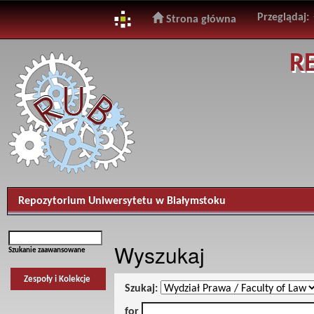
Przeglądaj:
Strona główna
Skip
R
navigation
Repozytorium Uniwersytetu w Białymstoku
Wyszukaj
Szukanie zaawansowane
Zespoły i Kolekcje
Szukaj:
for